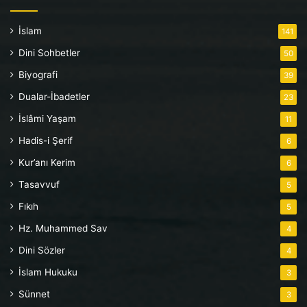
İslam
141
Dini Sohbetler
50
Biyografi
39
Dualar-İbadetler
23
İslâmi Yaşam
11
Hadis-i Şerif
6
Kur’anı Kerim
6
Tasavvuf
5
Fıkıh
5
Hz. Muhammed Sav
4
Dini Sözler
4
İslam Hukuku
3
Sünnet
3