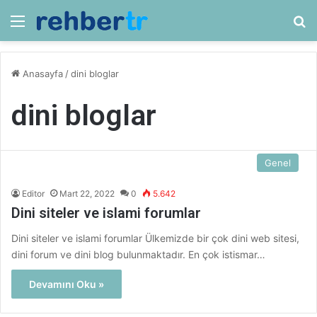
Menü
Ar
Anasayfa
/
dini bloglar
dini bloglar
Genel
Editor
Mart 22, 2022
0
5.642
Dini siteler ve islami forumlar
Dini siteler ve islami forumlar Ülkemizde bir çok dini web sitesi,
dini forum ve dini blog bulunmaktadır. En çok istismar…
Devamını Oku »