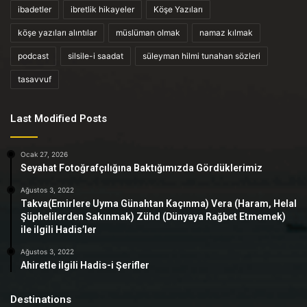
ibadetler
ibretlik hikayeler
Köşe Yazıları
köşe yazıları alıntılar
müslüman olmak
namaz kılmak
podcast
silsile-i saadat
süleyman hilmi tunahan sözleri
tasavvuf
Last Modified Posts
Ocak 27, 2026
Seyahat Fotoğrafçılığına Baktığımızda Gördüklerimiz
Ağustos 3, 2022
Takva(Emirlere Uyma Günahtan Kaçınma) Vera (Haram, Helal
Şüphelilerden Sakınmak) Zühd (Dünyaya Rağbet Etmemek)
ile ilgili Hadis’ler
Ağustos 3, 2022
Ahiretle ilgili Hadis-i Şerifler
Destinations