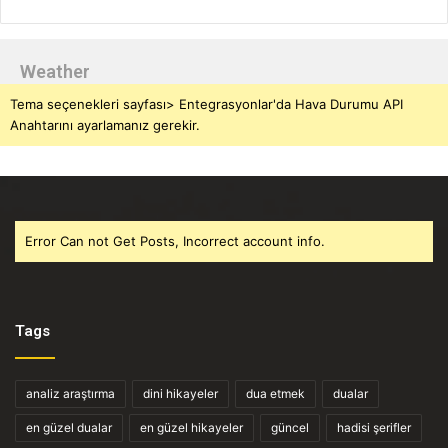
Weather
Tema seçenekleri sayfası> Entegrasyonlar'da Hava Durumu API
Anahtarını ayarlamanız gerekir.
Error Can not Get Posts, Incorrect account info.
Tags
analiz araştırma
dini hikayeler
dua etmek
dualar
en güzel dualar
en güzel hikayeler
güncel
hadisi şerifler