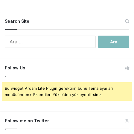
Search Site
Arama:
Follow Us
Bu widget Arqam Lite Plugin gerektirir, bunu Tema ayarları
menüsünden> Eklentileri Yükle'den yükleyebilirsiniz.
Follow me on Twitter