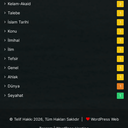
Kelam-Akaid
2
Talebe
1
İslam Tarihi
1
Konu
1
İlmihal
1
İlim
1
Tefsir
1
Genel
1
Ahlak
1
Dünya
1
Seyahat
1
© Telif Hakkı 2026, Tüm Hakları Saklıdır |
WordPress Web