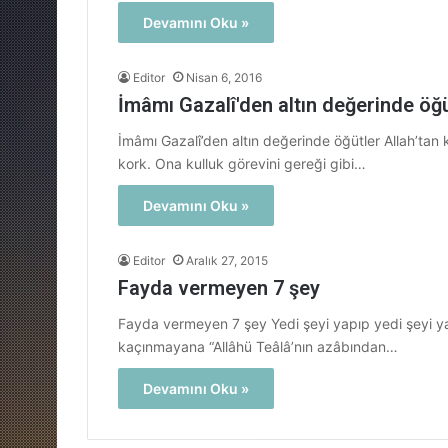
Devamını Oku »
Editor
Nisan 6, 2016
İmâmı Gazalî'den altın değerinde öğü
İmâmı Gazalî’den altın değerinde öğütler Allah’tan 
kork. Ona kulluk görevini gereği gibi…
Devamını Oku »
Editor
Aralık 27, 2015
Fayda vermeyen 7 şey
Fayda vermeyen 7 şey Yedi şeyi yapıp yedi şeyi 
kaçınmayana “Allâhü Teâlâ’nın azâbından…
Devamını Oku »