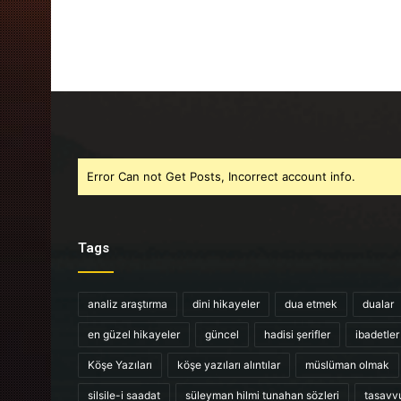
Error Can not Get Posts, Incorrect account info.
Tags
analiz araştırma
dini hikayeler
dua etmek
dualar
en güzel hikayeler
güncel
hadisi şerifler
ibadetler
Köşe Yazıları
köşe yazıları alıntılar
müslüman olmak
silsile-i saadat
süleyman hilmi tunahan sözleri
tasavv