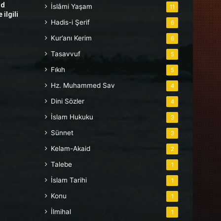
hd
İslâmi Yaşam
11
ilgili
Hadis-i Şerif
6
Kur’anı Kerim
6
Tasavvuf
5
Fıkıh
5
Hz. Muhammed Sav
4
Dini Sözler
4
İslam Hukuku
3
Sünnet
3
Kelam-Akaid
2
Talebe
1
İslam Tarihi
1
Konu
1
İlmihal
1