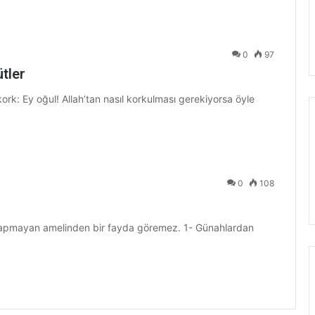
0
97
tler
kork: Ey oğul! Allah’tan nasıl korkulması gerekiyorsa öyle
0
108
yapmayan amelinden bir fayda göremez. 1- Günahlardan