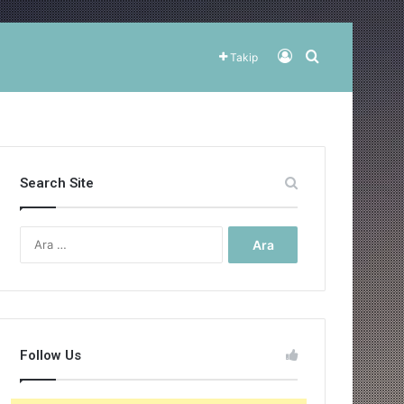
Kayıt Ol
Arama yap ..
Takip
Search Site
Arama:
Follow Us