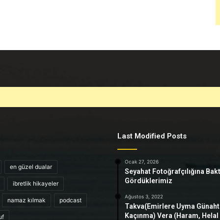
Last Modified Posts
Ocak 27, 2026
en güzel dualar
Seyahat Fotoğrafçılığına Bak
Gördüklerimiz
ibretlik hikayeler
Ağustos 3, 2022
namaz kılmak
podcast
Takva(Emirlere Uyma Günah
Kaçınma) Vera (Haram, Helal
uf