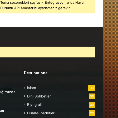
Tema seçenekleri sayfası> Entegrasyonlar'da Hava
Durumu API Anahtarını ayarlamanız gerekir.
Destinations
İslam
141
tığımızda
Dini Sohbetler
50
Biyografi
39
tan
Dualar-İbadetler
23