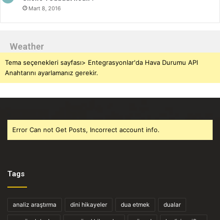
Mart 8, 2016
Weather
Tema seçenekleri sayfası> Entegrasyonlar'da Hava Durumu API
Anahtarını ayarlamanız gerekir.
Error Can not Get Posts, Incorrect account info.
Tags
analiz araştırma
dini hikayeler
dua etmek
dualar