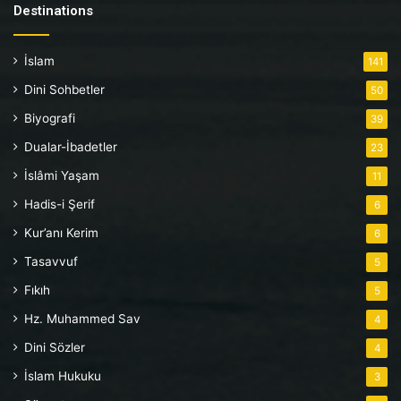
Destinations
İslam
141
Dini Sohbetler
50
Biyografi
39
Dualar-İbadetler
23
İslâmi Yaşam
11
Hadis-i Şerif
6
Kur’anı Kerim
6
Tasavvuf
5
Fıkıh
5
Hz. Muhammed Sav
4
Dini Sözler
4
İslam Hukuku
3