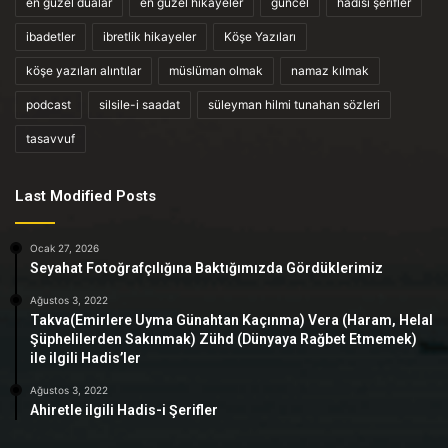
en güzel dualar
en güzel hikayeler
güncel
hadisi şerifler
ibadetler
ibretlik hikayeler
Köşe Yazıları
köşe yazıları alıntılar
müslüman olmak
namaz kılmak
podcast
silsile-i saadat
süleyman hilmi tunahan sözleri
tasavvuf
Last Modified Posts
Ocak 27, 2026
Seyahat Fotoğrafçılığına Baktığımızda Gördüklerimiz
Ağustos 3, 2022
Takva(Emirlere Uyma Günahtan Kaçınma) Vera (Haram, Helal
Şüphelilerden Sakınmak) Zühd (Dünyaya Rağbet Etmemek)
ile ilgili Hadis’ler
Ağustos 3, 2022
Ahiretle ilgili Hadis-i Şerifler