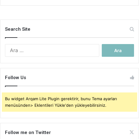
Search Site
Arama:
Follow Us
Bu widget Arqam Lite Plugin gerektirir, bunu Tema ayarları
menüsünden> Eklentileri Yükle'den yükleyebilirsiniz.
Follow me on Twitter