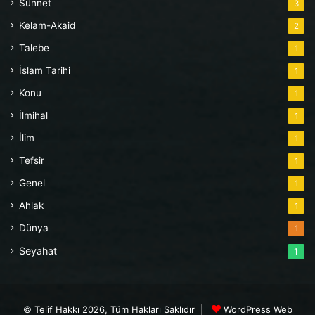
Sünnet
3
Kelam-Akaid
2
Talebe
1
İslam Tarihi
1
Konu
1
İlmihal
1
İlim
1
Tefsir
1
Genel
1
Ahlak
1
Dünya
1
Seyahat
1
© Telif Hakkı 2026, Tüm Hakları Saklıdır |
WordPress Web