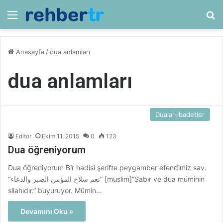
Menü
Ar
Anasayfa
/
dua anlamları
dua anlamları
Dualar-İbadetler
Editor
Ekim 11, 2015
0
123
Dua öğreniyorum
Dua öğreniyorum Bir hadisi şerifte peygamber efendimiz sav.
“نعم سلاح المؤمن الصبر والدعاء” [muslim]”Sabır ve dua müminin
silahıdır.” buyuruyor. Mümin…
Devamını Oku »