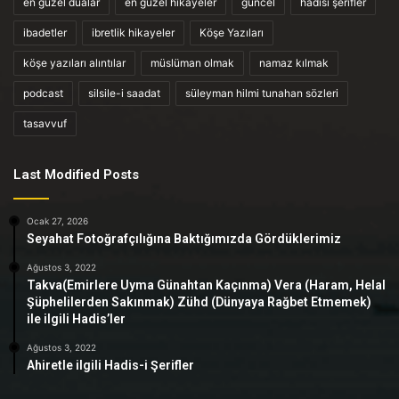
en güzel dualar
en güzel hikayeler
güncel
hadisi şerifler
ibadetler
ibretlik hikayeler
Köşe Yazıları
köşe yazıları alıntılar
müslüman olmak
namaz kılmak
podcast
silsile-i saadat
süleyman hilmi tunahan sözleri
tasavvuf
Last Modified Posts
Ocak 27, 2026
Seyahat Fotoğrafçılığına Baktığımızda Gördüklerimiz
Ağustos 3, 2022
Takva(Emirlere Uyma Günahtan Kaçınma) Vera (Haram, Helal
Şüphelilerden Sakınmak) Zühd (Dünyaya Rağbet Etmemek)
ile ilgili Hadis’ler
Ağustos 3, 2022
Ahiretle ilgili Hadis-i Şerifler