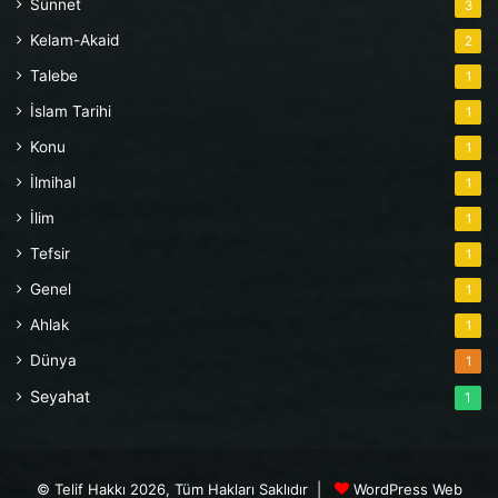
Sünnet
3
Kelam-Akaid
2
Talebe
1
İslam Tarihi
1
Konu
1
İlmihal
1
İlim
1
Tefsir
1
Genel
1
Ahlak
1
Dünya
1
Seyahat
1
© Telif Hakkı 2026, Tüm Hakları Saklıdır |
WordPress Web