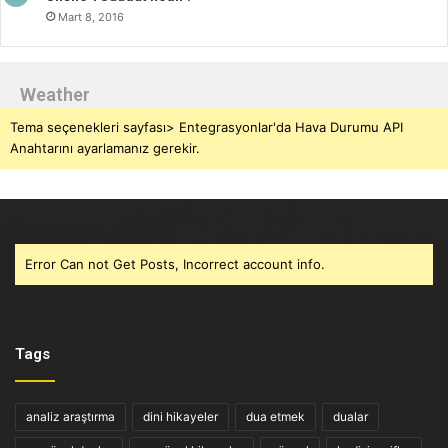
Mart 8, 2016
Weather
Tema seçenekleri sayfası> Entegrasyonlar'da Hava Durumu API
Anahtarını ayarlamanız gerekir.
Error Can not Get Posts, Incorrect account info.
Tags
analiz araştırma
dini hikayeler
dua etmek
dualar