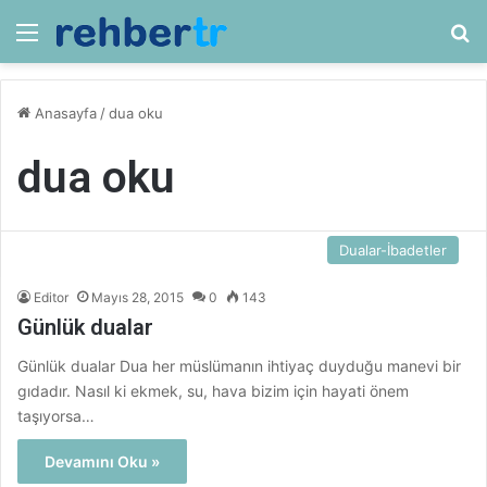
Menü
Ar
Anasayfa
/
dua oku
dua oku
Dualar-İbadetler
Editor
Mayıs 28, 2015
0
143
Günlük dualar
Günlük dualar Dua her müslümanın ihtiyaç duyduğu manevi bir
gıdadır. Nasıl ki ekmek, su, hava bizim için hayati önem
taşıyorsa…
Devamını Oku »