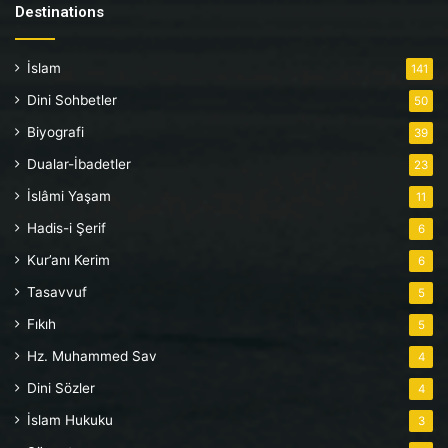
Destinations
İslam
141
Dini Sohbetler
50
Biyografi
39
Dualar-İbadetler
23
İslâmi Yaşam
11
Hadis-i Şerif
6
Kur’anı Kerim
6
Tasavvuf
5
Fıkıh
5
Hz. Muhammed Sav
4
Dini Sözler
4
İslam Hukuku
3