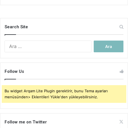
Search Site
Arama:
Follow Us
Bu widget Arqam Lite Plugin gerektirir, bunu Tema ayarları
menüsünden> Eklentileri Yükle'den yükleyebilirsiniz.
Follow me on Twitter