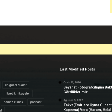
Last Modified Posts
Ocak 27, 2026
en güzel dualar
Seyahat Fotoğrafçılığına Bak
Gördüklerimiz
ibretlik hikayeler
Ağustos 3, 2022
namaz kılmak
podcast
Takva(Emirlere Uyma Günah
Kaçınma) Vera (Haram, Helal
uf