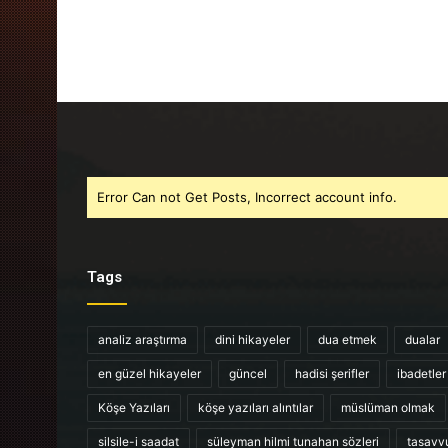
Error Can not Get Posts, Incorrect account info.
Tags
analiz araştırma
dini hikayeler
dua etmek
dualar
en güzel hikayeler
güncel
hadisi şerifler
ibadetler
Köşe Yazıları
köşe yazıları alıntılar
müslüman olmak
silsile-i saadat
süleyman hilmi tunahan sözleri
tasavv