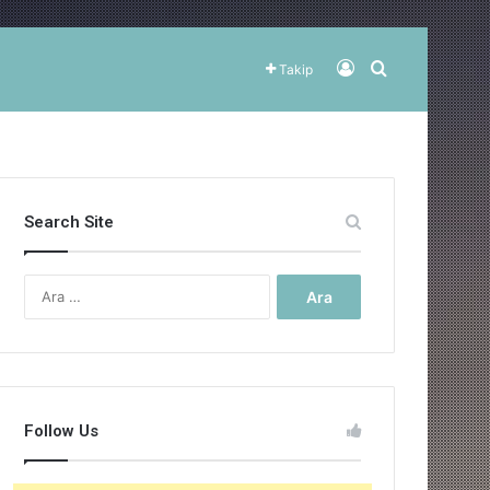
Kayıt Ol
Arama yap ..
Takip
Search Site
Arama:
Follow Us