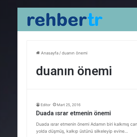
Anasayfa
/
duanın önemi
duanın önemi
Editor
Mart 25, 2016
Duada ısrar etmenin önemi
Duada ısrar etmenin önemi Adamın biri kalkmış ca
yolda düşmüş, kalkıp üstünü silkeleyip evine…