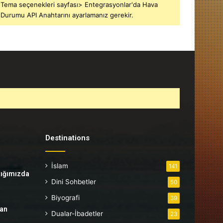
Tema seçenekleri sayfası> Entegrasyonlar'da Hava
Durumu API Anahtarını ayarlamanız gerekir.
Destinations
İslam
141
tığımızda
Dini Sohbetler
50
Biyografi
39
tan
Dualar-İbadetler
23