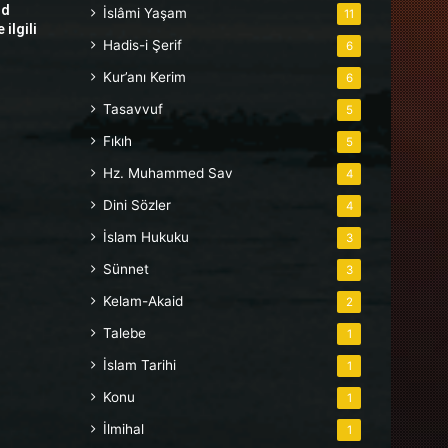
hd
İslâmi Yaşam
11
ilgili
Hadis-i Şerif
6
Kur’anı Kerim
6
Tasavvuf
5
Fıkıh
5
Hz. Muhammed Sav
4
Dini Sözler
4
İslam Hukuku
3
Sünnet
3
Kelam-Akaid
2
Talebe
1
İslam Tarihi
1
Konu
1
İlmihal
1