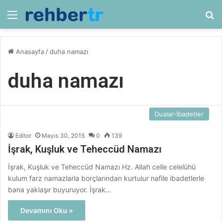
Menü
Ar
Anasayfa
/
duha namazı
duha namazı
Dualar-İbadetler
Editor
Mayıs 30, 2015
0
139
İşrak, Kuşluk ve Teheccüd Namazı
İşrak, Kuşluk ve Teheccüd Namazı Hz. Allah celle celelühü
kulum farz namazlarla borçlarından kurtulur nafile ibadetlerle
bana yaklaşır buyuruyor. İşrak…
Devamını Oku »