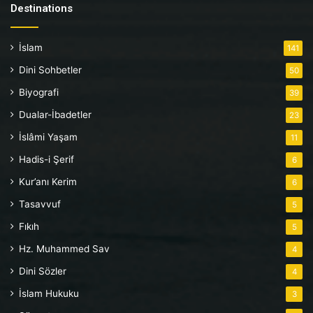
Destinations
İslam
141
Dini Sohbetler
50
Biyografi
39
Dualar-İbadetler
23
İslâmi Yaşam
11
Hadis-i Şerif
6
Kur’anı Kerim
6
Tasavvuf
5
Fıkıh
5
Hz. Muhammed Sav
4
Dini Sözler
4
İslam Hukuku
3