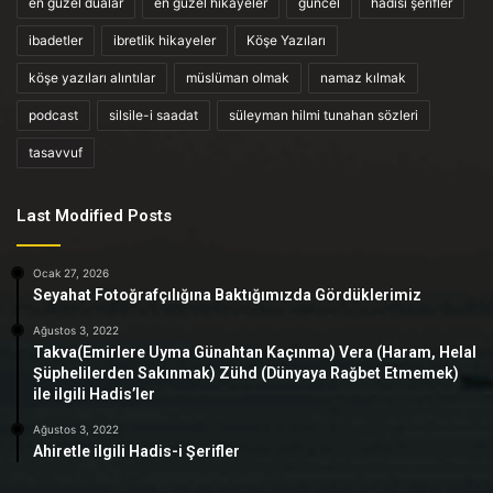
en güzel dualar
en güzel hikayeler
güncel
hadisi şerifler
ibadetler
ibretlik hikayeler
Köşe Yazıları
köşe yazıları alıntılar
müslüman olmak
namaz kılmak
podcast
silsile-i saadat
süleyman hilmi tunahan sözleri
tasavvuf
Last Modified Posts
Ocak 27, 2026
Seyahat Fotoğrafçılığına Baktığımızda Gördüklerimiz
Ağustos 3, 2022
Takva(Emirlere Uyma Günahtan Kaçınma) Vera (Haram, Helal
Şüphelilerden Sakınmak) Zühd (Dünyaya Rağbet Etmemek)
ile ilgili Hadis’ler
Ağustos 3, 2022
Ahiretle ilgili Hadis-i Şerifler