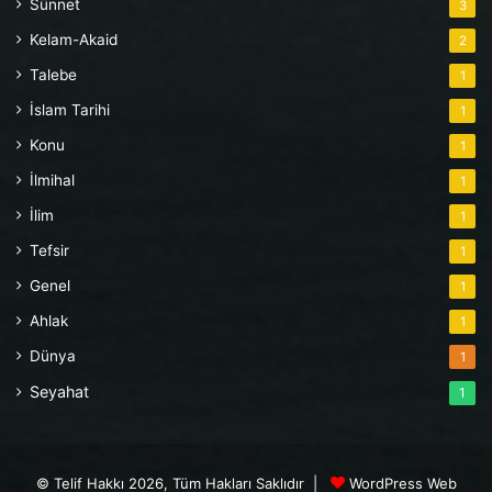
Sünnet
3
Kelam-Akaid
2
Talebe
1
İslam Tarihi
1
Konu
1
İlmihal
1
İlim
1
Tefsir
1
Genel
1
Ahlak
1
Dünya
1
Seyahat
1
© Telif Hakkı 2026, Tüm Hakları Saklıdır |
WordPress Web