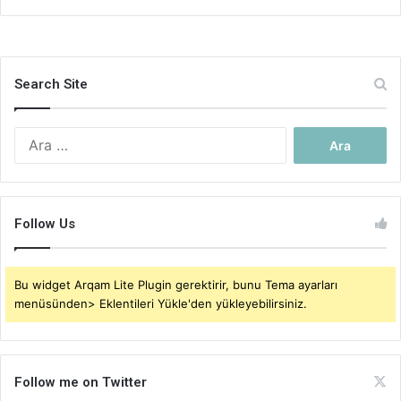
Search Site
Arama:
Follow Us
Bu widget Arqam Lite Plugin gerektirir, bunu Tema ayarları
menüsünden> Eklentileri Yükle'den yükleyebilirsiniz.
Follow me on Twitter