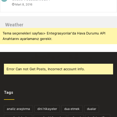
Mart 8, 2016
Weather
Tema seçenekleri sayfası> Entegrasyonlar'da Hava Durumu API
Anahtarını ayarlamanız gerekir.
Error Can not Get Posts, Incorrect account info.
Tags
analiz araştırma
dini hikayeler
dua etmek
dualar