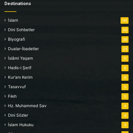
Destinations
İslam
141
Dini Sohbetler
50
Biyografi
39
Dualar-İbadetler
23
İslâmi Yaşam
11
Hadis-i Şerif
6
Kur’anı Kerim
6
Tasavvuf
5
Fıkıh
5
Hz. Muhammed Sav
4
Dini Sözler
4
İslam Hukuku
3