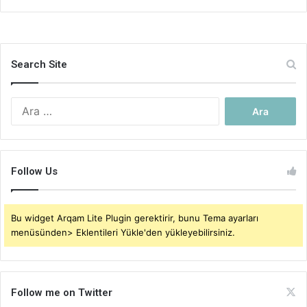
Search Site
Arama:
Follow Us
Bu widget Arqam Lite Plugin gerektirir, bunu Tema ayarları
menüsünden> Eklentileri Yükle'den yükleyebilirsiniz.
Follow me on Twitter