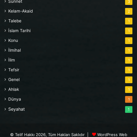
Sünnet
3
Kelam-Akaid
2
Talebe
1
İslam Tarihi
1
Konu
1
İlmihal
1
İlim
1
Tefsir
1
Genel
1
Ahlak
1
Dünya
1
Seyahat
1
© Telif Hakkı 2026, Tüm Hakları Saklıdır |
WordPress Web