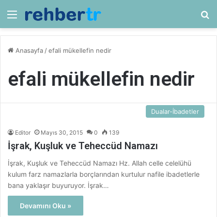
Menü
Ar
Anasayfa
/
efali mükellefin nedir
efali mükellefin nedir
Dualar-İbadetler
Editor
Mayıs 30, 2015
0
139
İşrak, Kuşluk ve Teheccüd Namazı
İşrak, Kuşluk ve Teheccüd Namazı Hz. Allah celle celelühü
kulum farz namazlarla borçlarından kurtulur nafile ibadetlerle
bana yaklaşır buyuruyor. İşrak…
Devamını Oku »