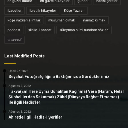
en güzel dualar
en güzel hikayeler
güncel
hadisi şerifler
ibadetler
ibretlik hikayeler
Köşe Yazıları
köşe yazıları alıntılar
müslüman olmak
namaz kılmak
podcast
silsile-i saadat
süleyman hilmi tunahan sözleri
tasavvuf
Last Modified Posts
Ocak 27, 2026
Seyahat Fotoğrafçılığına Baktığımızda Gördüklerimiz
Ağustos 3, 2022
Takva(Emirlere Uyma Günahtan Kaçınma) Vera (Haram, Helal
Şüphelilerden Sakınmak) Zühd (Dünyaya Rağbet Etmemek)
ile ilgili Hadis’ler
Ağustos 3, 2022
Ahiretle ilgili Hadis-i Şerifler