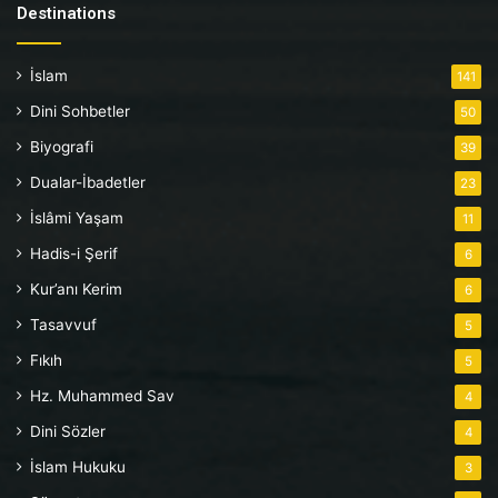
Destinations
İslam
141
Dini Sohbetler
50
Biyografi
39
Dualar-İbadetler
23
İslâmi Yaşam
11
Hadis-i Şerif
6
Kur’anı Kerim
6
Tasavvuf
5
Fıkıh
5
Hz. Muhammed Sav
4
Dini Sözler
4
İslam Hukuku
3