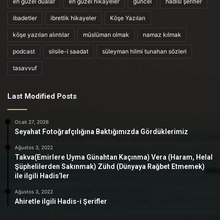
en güzel dualar
en güzel hikayeler
güncel
hadisi şerifler
ibadetler
ibretlik hikayeler
Köşe Yazıları
köşe yazıları alıntılar
müslüman olmak
namaz kılmak
podcast
silsile-i saadat
süleyman hilmi tunahan sözleri
tasavvuf
Last Modified Posts
Ocak 27, 2026
Seyahat Fotoğrafçılığına Baktığımızda Gördüklerimiz
Ağustos 3, 2022
Takva(Emirlere Uyma Günahtan Kaçınma) Vera (Haram, Helal
Şüphelilerden Sakınmak) Zühd (Dünyaya Rağbet Etmemek)
ile ilgili Hadis’ler
Ağustos 3, 2022
Ahiretle ilgili Hadis-i Şerifler