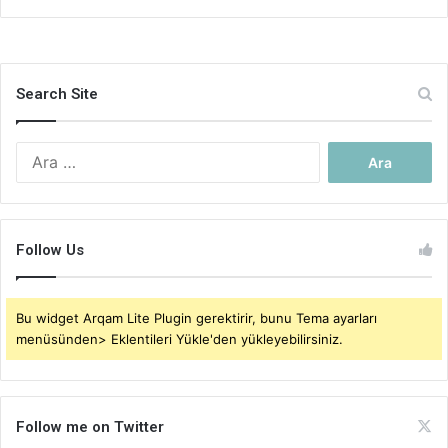
Search Site
Arama:
Follow Us
Bu widget Arqam Lite Plugin gerektirir, bunu Tema ayarları
menüsünden> Eklentileri Yükle'den yükleyebilirsiniz.
Follow me on Twitter