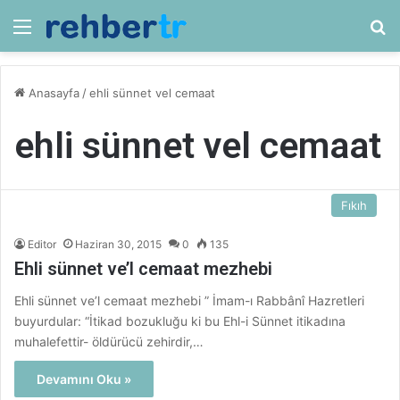
Menü
Ar
Anasayfa
/
ehli sünnet vel cemaat
ehli sünnet vel cemaat
Fıkıh
Editor
Haziran 30, 2015
0
135
Ehli sünnet ve’l cemaat mezhebi
Ehli sünnet ve’l cemaat mezhebi ” İmam-ı Rabbânî Hazretleri
buyurdular: “İtikad bozukluğu ki bu Ehl-i Sünnet itikadına
muhalefettir- öldürücü zehirdir,…
Devamını Oku »