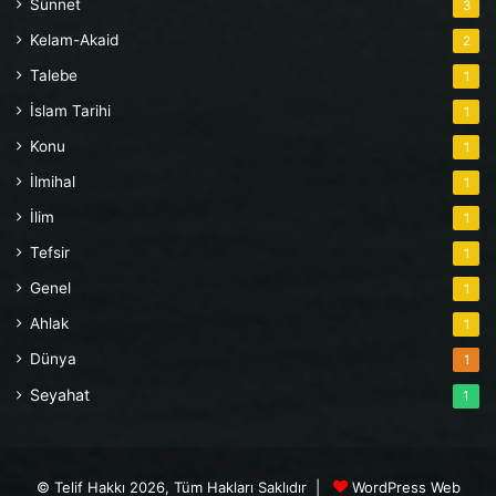
Sünnet
3
Kelam-Akaid
2
Talebe
1
İslam Tarihi
1
Konu
1
İlmihal
1
İlim
1
Tefsir
1
Genel
1
Ahlak
1
Dünya
1
Seyahat
1
© Telif Hakkı 2026, Tüm Hakları Saklıdır |
WordPress Web