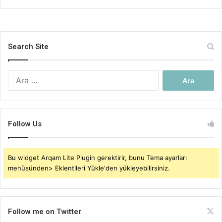
Search Site
Arama:
Follow Us
Bu widget Arqam Lite Plugin gerektirir, bunu Tema ayarları
menüsünden> Eklentileri Yükle'den yükleyebilirsiniz.
Follow me on Twitter