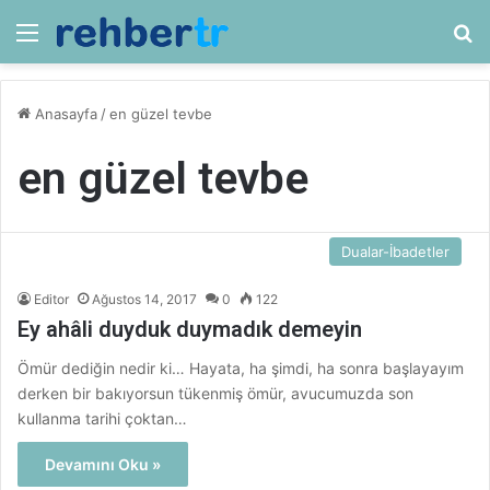
Menü
Ar
Anasayfa
/
en güzel tevbe
en güzel tevbe
Dualar-İbadetler
Editor
Ağustos 14, 2017
0
122
Ey ahâli duyduk duymadık demeyin
Ömür dediğin nedir ki… Hayata, ha şimdi, ha sonra başlayayım
derken bir bakıyorsun tükenmiş ömür, avucumuzda son
kullanma tarihi çoktan…
Devamını Oku »