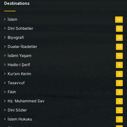
Destinations
İslam
141
Dini Sohbetler
50
Biyografi
39
Dualar-İbadetler
23
İslâmi Yaşam
11
Hadis-i Şerif
6
Kur’anı Kerim
6
Tasavvuf
5
Fıkıh
5
Hz. Muhammed Sav
4
Dini Sözler
4
İslam Hukuku
3