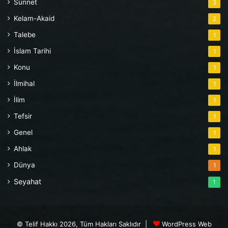
Sünnet
3
Kelam-Akaid
2
Talebe
1
İslam Tarihi
1
Konu
1
İlmihal
1
İlim
1
Tefsir
1
Genel
1
Ahlak
1
Dünya
1
Seyahat
1
© Telif Hakkı 2026, Tüm Hakları Saklıdır |
WordPress Web