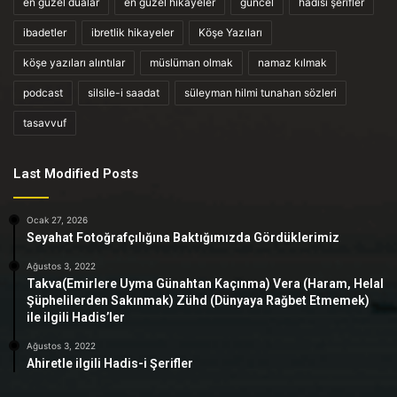
en güzel dualar
en güzel hikayeler
güncel
hadisi şerifler
ibadetler
ibretlik hikayeler
Köşe Yazıları
köşe yazıları alıntılar
müslüman olmak
namaz kılmak
podcast
silsile-i saadat
süleyman hilmi tunahan sözleri
tasavvuf
Last Modified Posts
Ocak 27, 2026
Seyahat Fotoğrafçılığına Baktığımızda Gördüklerimiz
Ağustos 3, 2022
Takva(Emirlere Uyma Günahtan Kaçınma) Vera (Haram, Helal
Şüphelilerden Sakınmak) Zühd (Dünyaya Rağbet Etmemek)
ile ilgili Hadis’ler
Ağustos 3, 2022
Ahiretle ilgili Hadis-i Şerifler