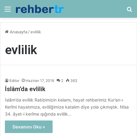
Menü
Ar
Anasayfa
/
evlilik
evlilik
Editor
Haziran 17, 2016
2
363
İslâm’da evlilik
İslâm’da evlilik Rabbimizin kelamı, hayat rehberimiz Kur’an-ı
Kerîmi hayatımıza, evliliğimize katalım diye yola çıkmıştık. Nîsa
34. âyet-i kerîme ışığında evlilik…
Devamını Oku »