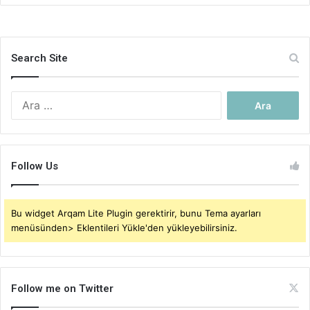
Search Site
Arama:
Follow Us
Bu widget Arqam Lite Plugin gerektirir, bunu Tema ayarları
menüsünden> Eklentileri Yükle'den yükleyebilirsiniz.
Follow me on Twitter