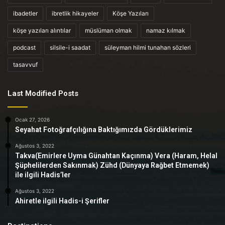
ibadetler
ibretlik hikayeler
Köşe Yazıları
köşe yazıları alıntılar
müslüman olmak
namaz kılmak
podcast
silsile-i saadat
süleyman hilmi tunahan sözleri
tasavvuf
Last Modified Posts
Ocak 27, 2026
Seyahat Fotoğrafçılığına Baktığımızda Gördüklerimiz
Ağustos 3, 2022
Takva(Emirlere Uyma Günahtan Kaçınma) Vera (Haram, Helal
Şüphelilerden Sakınmak) Zühd (Dünyaya Rağbet Etmemek)
ile ilgili Hadis’ler
Ağustos 3, 2022
Ahiretle ilgili Hadis-i Şerifler