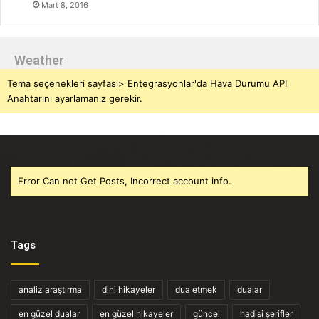
Mart 8, 2016
Weather
Tema seçenekleri sayfası> Entegrasyonlar'da Hava Durumu API
Anahtarını ayarlamanız gerekir.
Error Can not Get Posts, Incorrect account info.
Tags
analiz araştırma
dini hikayeler
dua etmek
dualar
en güzel dualar
en güzel hikayeler
güncel
hadisi şerifler