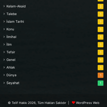
Kelam-Akaid
2
Talebe
1
İslam Tarihi
1
Konu
1
İlmihal
1
İlim
1
Tefsir
1
Genel
1
Ahlak
1
Dünya
1
Seyahat
1
© Telif Hakkı 2026, Tüm Hakları Saklıdır |
WordPress Web