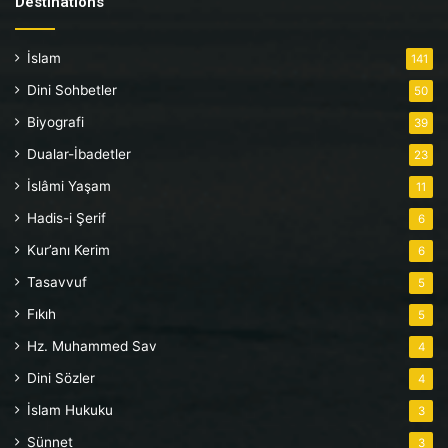
Destinations
İslam
141
Dini Sohbetler
50
Biyografi
39
Dualar-İbadetler
23
İslâmi Yaşam
11
Hadis-i Şerif
6
Kur’anı Kerim
6
Tasavvuf
5
Fıkıh
5
Hz. Muhammed Sav
4
Dini Sözler
4
İslam Hukuku
3
Sünnet
3