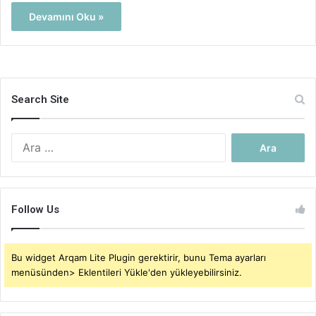
Devamını Oku »
Search Site
Arama:
Follow Us
Bu widget Arqam Lite Plugin gerektirir, bunu Tema ayarları
menüsünden> Eklentileri Yükle'den yükleyebilirsiniz.