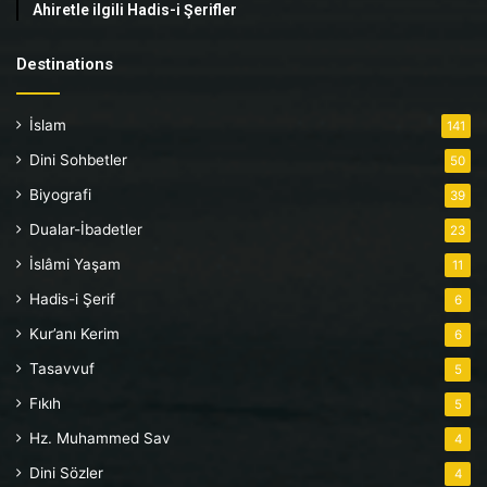
Ahiretle ilgili Hadis-i Şerifler
Destinations
İslam
141
Dini Sohbetler
50
Biyografi
39
Dualar-İbadetler
23
İslâmi Yaşam
11
Hadis-i Şerif
6
Kur’anı Kerim
6
Tasavvuf
5
Fıkıh
5
Hz. Muhammed Sav
4
Dini Sözler
4