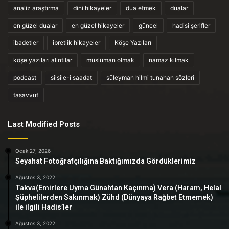
analiz araştırma
dini hikayeler
dua etmek
dualar
en güzel dualar
en güzel hikayeler
güncel
hadisi şerifler
ibadetler
ibretlik hikayeler
Köşe Yazıları
köşe yazıları alıntılar
müslüman olmak
namaz kılmak
podcast
silsile-i saadat
süleyman hilmi tunahan sözleri
tasavvuf
Last Modified Posts
Ocak 27, 2026
Seyahat Fotoğrafçılığına Baktığımızda Gördüklerimiz
Ağustos 3, 2022
Takva(Emirlere Uyma Günahtan Kaçınma) Vera (Haram, Helal
Şüphelilerden Sakınmak) Zühd (Dünyaya Rağbet Etmemek)
ile ilgili Hadis’ler
Ağustos 3, 2022