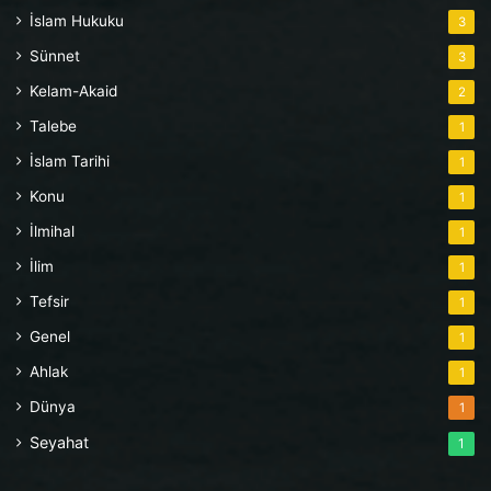
İslam Hukuku
3
Sünnet
3
Kelam-Akaid
2
Talebe
1
İslam Tarihi
1
Konu
1
İlmihal
1
İlim
1
Tefsir
1
Genel
1
Ahlak
1
Dünya
1
Seyahat
1