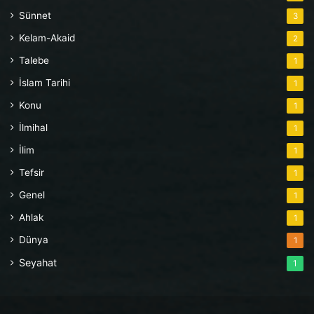
Sünnet
3
Kelam-Akaid
2
Talebe
1
İslam Tarihi
1
Konu
1
İlmihal
1
İlim
1
Tefsir
1
Genel
1
Ahlak
1
Dünya
1
Seyahat
1