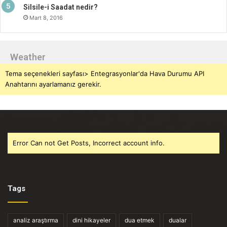
Silsile-i Saadat nedir?
Mart 8, 2016
Weather
Tema seçenekleri sayfası> Entegrasyonlar'da Hava Durumu API
Anahtarını ayarlamanız gerekir.
Error Can not Get Posts, Incorrect account info.
Tags
analiz araştırma
dini hikayeler
dua etmek
dualar