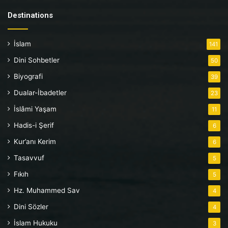
Destinations
İslam
141
Dini Sohbetler
50
Biyografi
39
Dualar-İbadetler
23
İslâmi Yaşam
11
Hadis-i Şerif
6
Kur’anı Kerim
6
Tasavvuf
5
Fıkıh
5
Hz. Muhammed Sav
4
Dini Sözler
4
İslam Hukuku
3