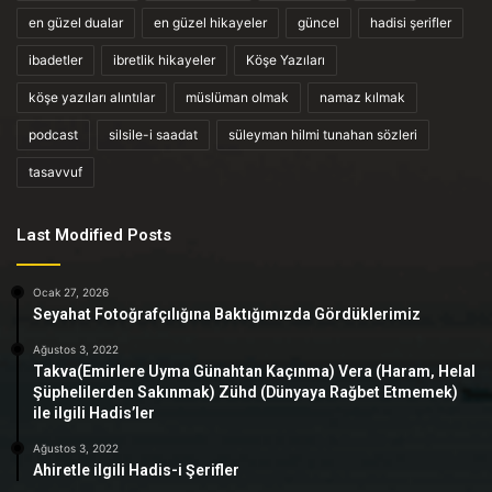
en güzel dualar
en güzel hikayeler
güncel
hadisi şerifler
ibadetler
ibretlik hikayeler
Köşe Yazıları
köşe yazıları alıntılar
müslüman olmak
namaz kılmak
podcast
silsile-i saadat
süleyman hilmi tunahan sözleri
tasavvuf
Last Modified Posts
Ocak 27, 2026
Seyahat Fotoğrafçılığına Baktığımızda Gördüklerimiz
Ağustos 3, 2022
Takva(Emirlere Uyma Günahtan Kaçınma) Vera (Haram, Helal
Şüphelilerden Sakınmak) Zühd (Dünyaya Rağbet Etmemek)
ile ilgili Hadis’ler
Ağustos 3, 2022
Ahiretle ilgili Hadis-i Şerifler