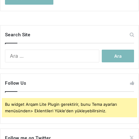
Search Site
Arama:
Follow Us
Bu widget Arqam Lite Plugin gerektirir, bunu Tema ayarları
menüsünden> Eklentileri Yükle'den yükleyebilirsiniz.
Follow me on Twitter