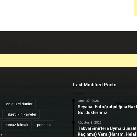
Last Modified Posts
Ocak 27, 2026
en güzel dualar
Seyahat Fotoğrafçılığına Bak
Gördüklerimiz
ibretlik hikayeler
Ağustos 3, 2022
namaz kılmak
podcast
Takva(Emirlere Uyma Günah
Kaçınma) Vera (Haram, Helal
uf