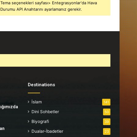
Tema seçenekleri sayfası> Entegrasyonlar'da Hava
Durumu API Anahtarını ayarlamanız gerekir.
Destinations
İslam
141
tığımızda
Dini Sohbetler
50
Biyografi
39
tan
Dualar-İbadetler
23