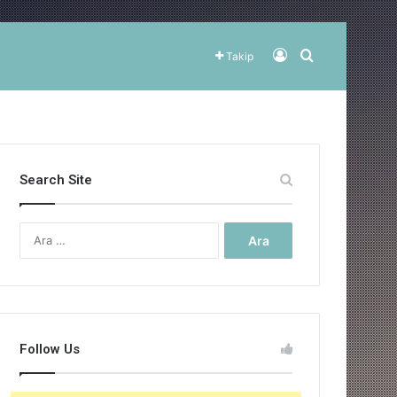
Kayıt Ol
Arama yap ..
Takip
Search Site
Arama:
Follow Us