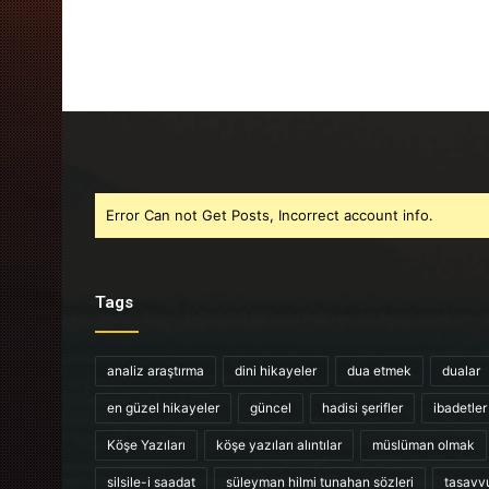
Error Can not Get Posts, Incorrect account info.
Tags
analiz araştırma
dini hikayeler
dua etmek
dualar
en güzel hikayeler
güncel
hadisi şerifler
ibadetler
Köşe Yazıları
köşe yazıları alıntılar
müslüman olmak
silsile-i saadat
süleyman hilmi tunahan sözleri
tasavv