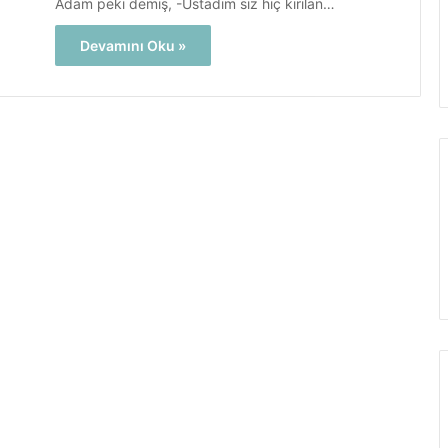
Adam peki demiş, -Üstadım siz hiç kırılan…
Devamını Oku »