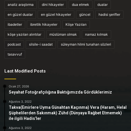
analiz araştırma
dini hikayeler
dua etmek
dualar
en güzel dualar
en güzel hikayeler
güncel
hadisi şerifler
ibadetler
ibretlik hikayeler
Köşe Yazıları
köşe yazıları alıntılar
müslüman olmak
namaz kılmak
podcast
silsile-i saadat
süleyman hilmi tunahan sözleri
tasavvuf
Last Modified Posts
Ocak 27, 2026
Seyahat Fotoğrafçılığına Baktığımızda Gördüklerimiz
Ağustos 3, 2022
Takva(Emirlere Uyma Günahtan Kaçınma) Vera (Haram, Helal
Şüphelilerden Sakınmak) Zühd (Dünyaya Rağbet Etmemek)
ile ilgili Hadis’ler
Ağustos 3, 2022