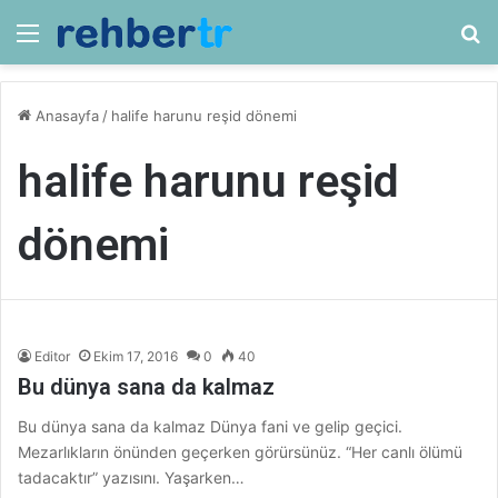
Menü
Ar
Anasayfa
/
halife harunu reşid dönemi
halife harunu reşid
dönemi
Editor
Ekim 17, 2016
0
40
Bu dünya sana da kalmaz
Bu dünya sana da kalmaz Dünya fani ve gelip geçici.
Mezarlıkların önünden geçerken görürsünüz. “Her canlı ölümü
tadacaktır” yazısını. Yaşarken…