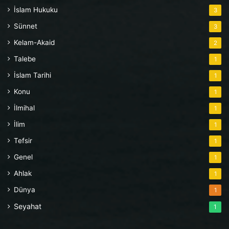
İslam Hukuku
3
Sünnet
3
Kelam-Akaid
2
Talebe
1
İslam Tarihi
1
Konu
1
İlmihal
1
İlim
1
Tefsir
1
Genel
1
Ahlak
1
Dünya
1
Seyahat
1