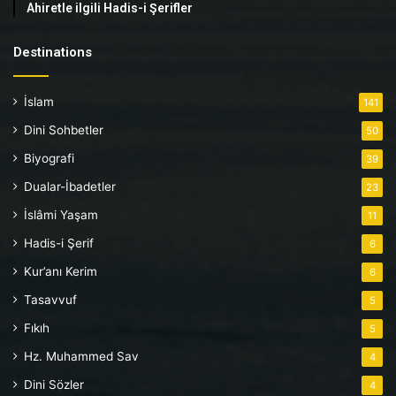
Ahiretle ilgili Hadis-i Şerifler
Destinations
İslam
141
Dini Sohbetler
50
Biyografi
39
Dualar-İbadetler
23
İslâmi Yaşam
11
Hadis-i Şerif
6
Kur’anı Kerim
6
Tasavvuf
5
Fıkıh
5
Hz. Muhammed Sav
4
Dini Sözler
4