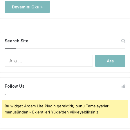
Devamını Oku »
Search Site
Arama:
Follow Us
Bu widget Arqam Lite Plugin gerektirir, bunu Tema ayarları
menüsünden> Eklentileri Yükle'den yükleyebilirsiniz.