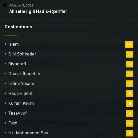
Ağustos 3, 2022
Ahiretle ilgili Hadis-i Şerifler
Destinations
İslam
141
Dini Sohbetler
50
Biyografi
39
Dualar-İbadetler
23
İslâmi Yaşam
11
Hadis-i Şerif
6
Kur’anı Kerim
6
Tasavvuf
5
Fıkıh
5
Hz. Muhammed Sav
4