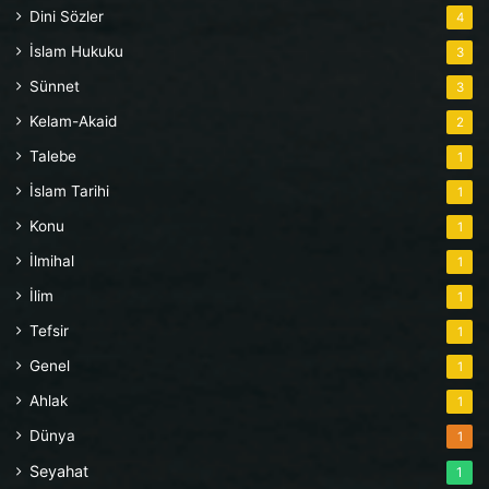
Dini Sözler
4
İslam Hukuku
3
Sünnet
3
Kelam-Akaid
2
Talebe
1
İslam Tarihi
1
Konu
1
İlmihal
1
İlim
1
Tefsir
1
Genel
1
Ahlak
1
Dünya
1
Seyahat
1