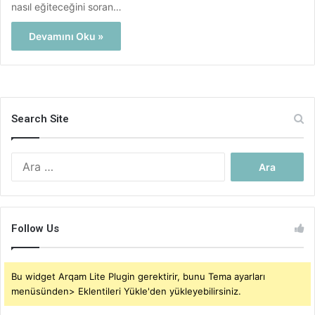
nasıl eğiteceğini soran…
Devamını Oku »
Search Site
Arama:
Follow Us
Bu widget Arqam Lite Plugin gerektirir, bunu Tema ayarları
menüsünden> Eklentileri Yükle'den yükleyebilirsiniz.