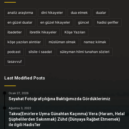
analiz araştırma
dini hikayeler
dua etmek
dualar
en güzel dualar
en güzel hikayeler
güncel
hadisi şerifler
ibadetler
ibretlik hikayeler
Köşe Yazıları
köşe yazıları alıntılar
müslüman olmak
namaz kılmak
podcast
silsile-i saadat
süleyman hilmi tunahan sözleri
tasavvuf
Last Modified Posts
Ocak 27, 2026
Seyahat Fotoğrafçılığına Baktığımızda Gördüklerimiz
Ağustos 3, 2022
Takva(Emirlere Uyma Günahtan Kaçınma) Vera (Haram, Helal
Şüphelilerden Sakınmak) Zühd (Dünyaya Rağbet Etmemek)
ile ilgili Hadis’ler