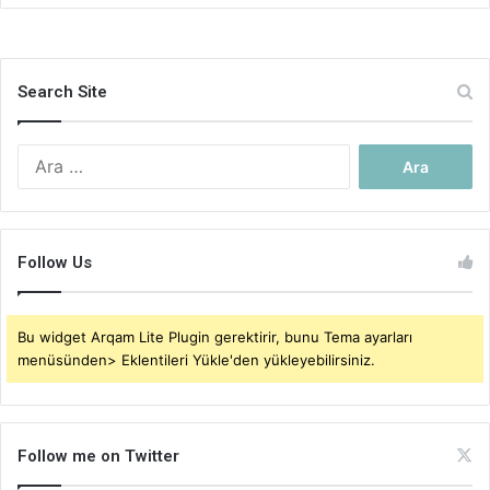
Search Site
Arama:
Follow Us
Bu widget Arqam Lite Plugin gerektirir, bunu Tema ayarları
menüsünden> Eklentileri Yükle'den yükleyebilirsiniz.
Follow me on Twitter