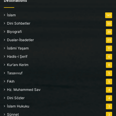
Destinations
İslam
141
Dini Sohbetler
50
Biyografi
39
Dualar-İbadetler
23
İslâmi Yaşam
11
Hadis-i Şerif
6
Kur’anı Kerim
6
Tasavvuf
5
Fıkıh
5
Hz. Muhammed Sav
4
Dini Sözler
4
İslam Hukuku
3
Sünnet
3