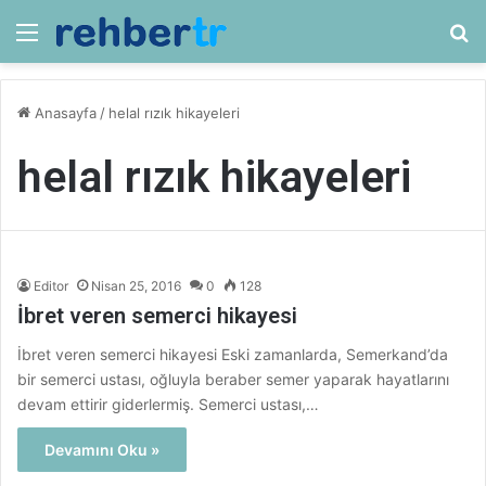
Menü
Ar
Anasayfa
/
helal rızık hikayeleri
helal rızık hikayeleri
Editor
Nisan 25, 2016
0
128
İbret veren semerci hikayesi
İbret veren semerci hikayesi Eski zamanlarda, Semerkand’da
bir semerci ustası, oğluyla beraber semer yaparak hayatlarını
devam ettirir giderlermiş. Semerci ustası,…
Devamını Oku »