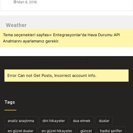
Mart 8, 2016
Weather
Tema seçenekleri sayfası> Entegrasyonlar'da Hava Durumu API
Anahtarını ayarlamanız gerekir.
Error Can not Get Posts, Incorrect account info.
Tags
analiz araştırma
dini hikayeler
dua etmek
dualar
en güzel dualar
en güzel hikayeler
güncel
hadisi şerifler