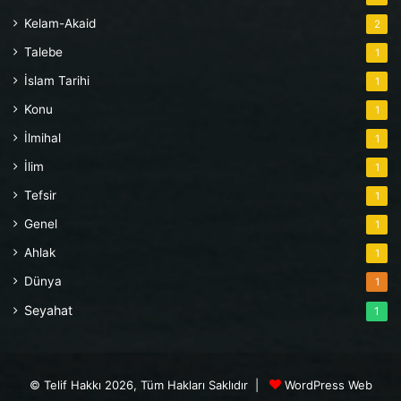
Kelam-Akaid
2
Talebe
1
İslam Tarihi
1
Konu
1
İlmihal
1
İlim
1
Tefsir
1
Genel
1
Ahlak
1
Dünya
1
Seyahat
1
© Telif Hakkı 2026, Tüm Hakları Saklıdır |
WordPress Web