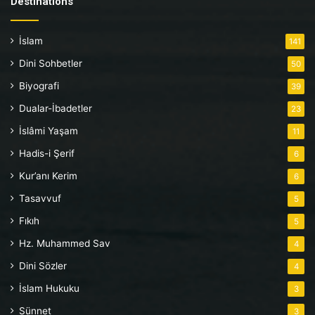
Destinations
İslam
141
Dini Sohbetler
50
Biyografi
39
Dualar-İbadetler
23
İslâmi Yaşam
11
Hadis-i Şerif
6
Kur’anı Kerim
6
Tasavvuf
5
Fıkıh
5
Hz. Muhammed Sav
4
Dini Sözler
4
İslam Hukuku
3
Sünnet
3