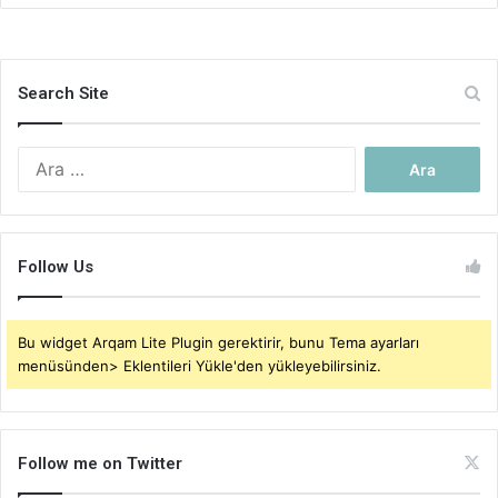
Search Site
Arama:
Follow Us
Bu widget Arqam Lite Plugin gerektirir, bunu Tema ayarları
menüsünden> Eklentileri Yükle'den yükleyebilirsiniz.
Follow me on Twitter