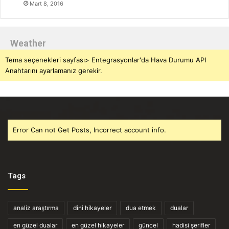
Mart 8, 2016
Weather
Tema seçenekleri sayfası> Entegrasyonlar'da Hava Durumu API
Anahtarını ayarlamanız gerekir.
Error Can not Get Posts, Incorrect account info.
Tags
analiz araştırma
dini hikayeler
dua etmek
dualar
en güzel dualar
en güzel hikayeler
güncel
hadisi şerifler