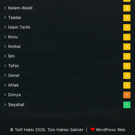
Kelam-Akaid
2
Talebe
1
İslam Tarihi
1
Konu
1
İlmihal
1
İlim
1
Tefsir
1
Genel
1
Ahlak
1
Dünya
1
Seyahat
1
© Telif Hakkı 2026, Tüm Hakları Saklıdır |
WordPress Web