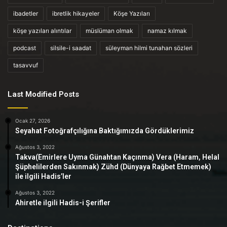
ibadetler
ibretlik hikayeler
Köşe Yazıları
köşe yazıları alıntılar
müslüman olmak
namaz kılmak
podcast
silsile-i saadat
süleyman hilmi tunahan sözleri
tasavvuf
Last Modified Posts
Ocak 27, 2026
Seyahat Fotoğrafçılığına Baktığımızda Gördüklerimiz
Ağustos 3, 2022
Takva(Emirlere Uyma Günahtan Kaçınma) Vera (Haram, Helal
Şüphelilerden Sakınmak) Zühd (Dünyaya Rağbet Etmemek)
ile ilgili Hadis’ler
Ağustos 3, 2022
Ahiretle ilgili Hadis-i Şerifler