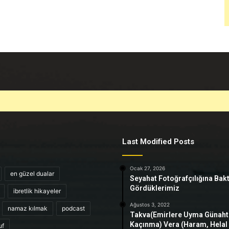
Last Modified Posts
Ocak 27, 2026
en güzel dualar
Seyahat Fotoğrafçılığına Bak
Gördüklerimiz
ibretlik hikayeler
Ağustos 3, 2022
namaz kılmak
podcast
Takva(Emirlere Uyma Günah
Kaçınma) Vera (Haram, Helal
uf