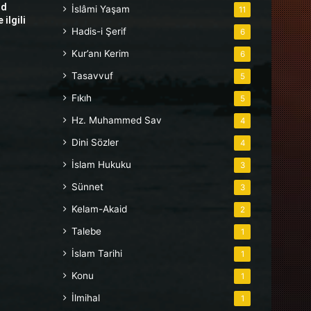
hd
İslâmi Yaşam
11
ilgili
Hadis-i Şerif
6
Kur’anı Kerim
6
Tasavvuf
5
Fıkıh
5
Hz. Muhammed Sav
4
Dini Sözler
4
İslam Hukuku
3
Sünnet
3
Kelam-Akaid
2
Talebe
1
İslam Tarihi
1
Konu
1
İlmihal
1