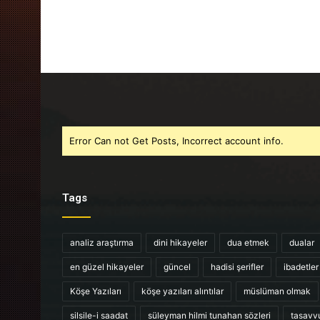
Error Can not Get Posts, Incorrect account info.
Tags
analiz araştırma
dini hikayeler
dua etmek
dualar
en güzel hikayeler
güncel
hadisi şerifler
ibadetler
Köşe Yazıları
köşe yazıları alıntılar
müslüman olmak
silsile-i saadat
süleyman hilmi tunahan sözleri
tasavv