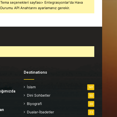
Tema seçenekleri sayfası> Entegrasyonlar'da Hava
Durumu API Anahtarını ayarlamanız gerekir.
Destinations
İslam
141
tığımızda
Dini Sohbetler
50
Biyografi
39
tan
Dualar-İbadetler
23