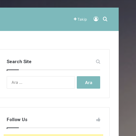
Kayıt Ol
Arama yap ..
Takip
Search Site
Arama:
Follow Us