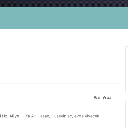
0
44
eşi Hz. Ali’ye — Ya Ali’ Hasan, Hüseyin aç, evde yiyecek…