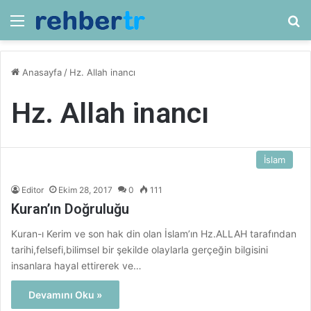
Menü
Ar
Anasayfa
/
Hz. Allah inancı
Hz. Allah inancı
İslam
Editor
Ekim 28, 2017
0
111
Kuran’ın Doğruluğu
Kuran-ı Kerim ve son hak din olan İslam’ın Hz.ALLAH tarafından
tarihi,felsefi,bilimsel bir şekilde olaylarla gerçeğin bilgisini
insanlara hayal ettirerek ve…
Devamını Oku »