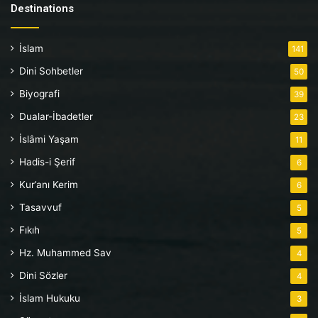
Destinations
İslam
141
Dini Sohbetler
50
Biyografi
39
Dualar-İbadetler
23
İslâmi Yaşam
11
Hadis-i Şerif
6
Kur’anı Kerim
6
Tasavvuf
5
Fıkıh
5
Hz. Muhammed Sav
4
Dini Sözler
4
İslam Hukuku
3