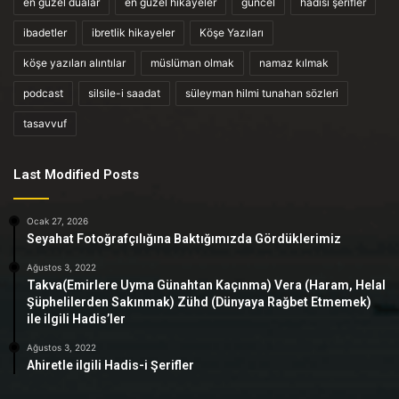
en güzel dualar
en güzel hikayeler
güncel
hadisi şerifler
ibadetler
ibretlik hikayeler
Köşe Yazıları
köşe yazıları alıntılar
müslüman olmak
namaz kılmak
podcast
silsile-i saadat
süleyman hilmi tunahan sözleri
tasavvuf
Last Modified Posts
Ocak 27, 2026
Seyahat Fotoğrafçılığına Baktığımızda Gördüklerimiz
Ağustos 3, 2022
Takva(Emirlere Uyma Günahtan Kaçınma) Vera (Haram, Helal
Şüphelilerden Sakınmak) Zühd (Dünyaya Rağbet Etmemek)
ile ilgili Hadis’ler
Ağustos 3, 2022
Ahiretle ilgili Hadis-i Şerifler