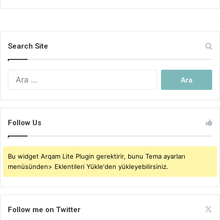
Search Site
Arama:
Follow Us
Bu widget Arqam Lite Plugin gerektirir, bunu Tema ayarları
menüsünden> Eklentileri Yükle'den yükleyebilirsiniz.
Follow me on Twitter