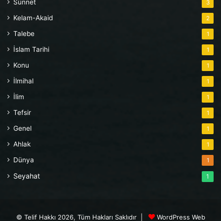
Sünnet
3
Kelam-Akaid
2
Talebe
1
İslam Tarihi
1
Konu
1
İlmihal
1
İlim
1
Tefsir
1
Genel
1
Ahlak
1
Dünya
1
Seyahat
1
© Telif Hakkı 2026, Tüm Hakları Saklıdır |
WordPress Web