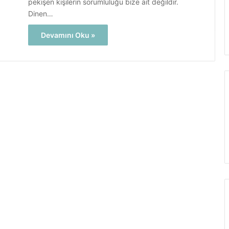
pekişen kişilerin sorumluluğu bize ait değildir.
Dinen…
Devamını Oku »