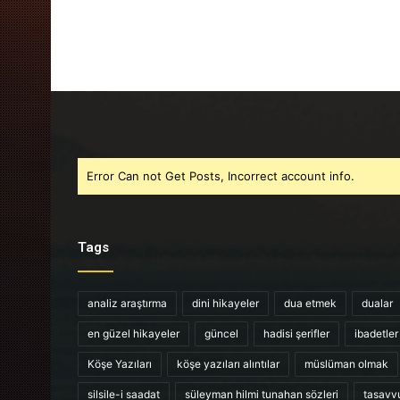
Error Can not Get Posts, Incorrect account info.
Tags
analiz araştırma
dini hikayeler
dua etmek
dualar
en güzel hikayeler
güncel
hadisi şerifler
ibadetler
Köşe Yazıları
köşe yazıları alıntılar
müslüman olmak
silsile-i saadat
süleyman hilmi tunahan sözleri
tasavv