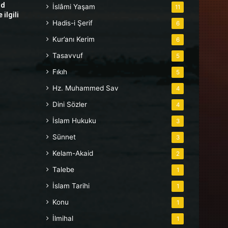
hd
İslâmi Yaşam
11
ilgili
Hadis-i Şerif
6
Kur’anı Kerim
6
Tasavvuf
5
Fıkıh
5
Hz. Muhammed Sav
4
Dini Sözler
4
İslam Hukuku
3
Sünnet
3
Kelam-Akaid
2
Talebe
1
İslam Tarihi
1
Konu
1
İlmihal
1