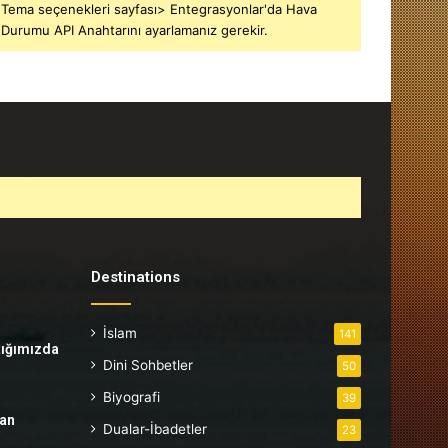
Tema seçenekleri sayfası> Entegrasyonlar'da Hava
Durumu API Anahtarını ayarlamanız gerekir.
Destinations
İslam
141
tığımızda
Dini Sohbetler
50
Biyografi
39
tan
Dualar-İbadetler
23