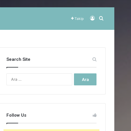
Kayıt Ol
Arama yap ..
Takip
Search Site
Arama:
Follow Us