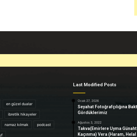
Last Modified Posts
Ocak 27, 2026
en güzel dualar
Seyahat Fotoğrafçılığına Bak
Gördüklerimiz
ibretlik hikayeler
Ağustos 3, 2022
namaz kılmak
podcast
Takva(Emirlere Uyma Günah
Kaçınma) Vera (Haram, Helal
uf