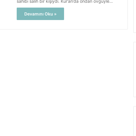
sahibi salih bir kişiydi. Kur’an’da ondan övgüyle…
Devamını Oku »