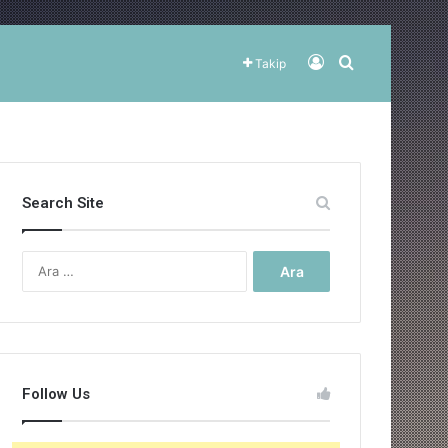
Kayıt Ol
Arama yap ..
Takip
Search Site
Arama:
Follow Us