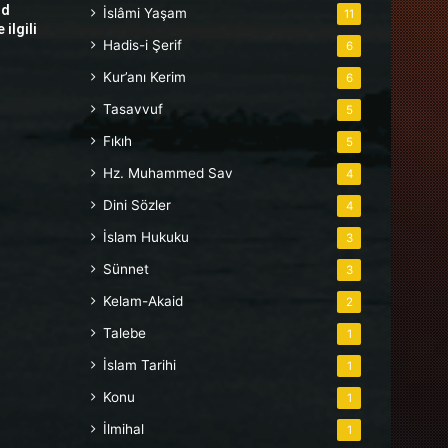
hd
İslâmi Yaşam
11
ilgili
Hadis-i Şerif
6
Kur’anı Kerim
6
Tasavvuf
5
Fıkıh
5
Hz. Muhammed Sav
4
Dini Sözler
4
İslam Hukuku
3
Sünnet
3
Kelam-Akaid
2
Talebe
1
İslam Tarihi
1
Konu
1
İlmihal
1