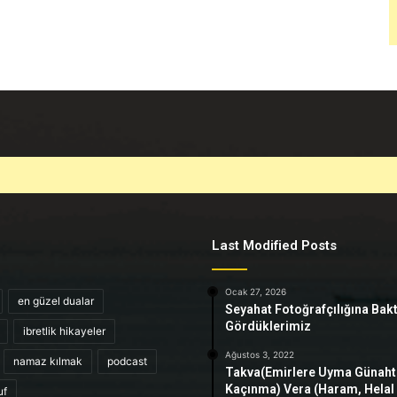
Last Modified Posts
Ocak 27, 2026
en güzel dualar
Seyahat Fotoğrafçılığına Bak
Gördüklerimiz
ibretlik hikayeler
Ağustos 3, 2022
namaz kılmak
podcast
Takva(Emirlere Uyma Günah
Kaçınma) Vera (Haram, Helal
uf