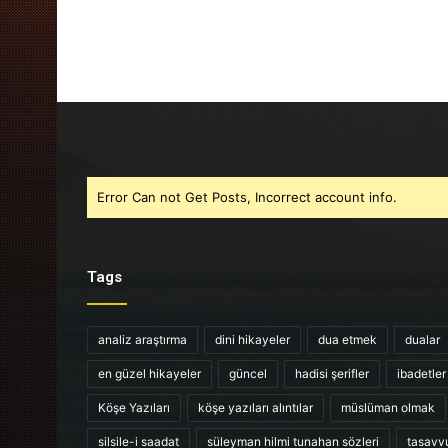
Error Can not Get Posts, Incorrect account info.
Tags
analiz araştırma
dini hikayeler
dua etmek
dualar
en güzel hikayeler
güncel
hadisi şerifler
ibadetler
Köşe Yazıları
köşe yazıları alıntılar
müslüman olmak
silsile-i saadat
süleyman hilmi tunahan sözleri
tasavv