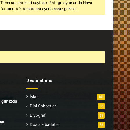
Tema seçenekleri sayfası> Entegrasyonlar'da Hava
Durumu API Anahtarını ayarlamanız gerekir.
Destinations
İslam
141
tığımızda
Dini Sohbetler
50
Biyografi
39
tan
Dualar-İbadetler
23