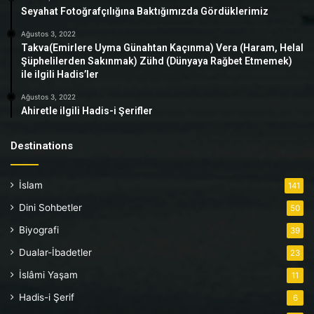
Seyahat Fotoğrafçılığına Baktığımızda Gördüklerimiz
Ağustos 3, 2022
Takva(Emirlere Uyma Günahtan Kaçınma) Vera (Haram, Helal
Şüphelilerden Sakınmak) Zühd (Dünyaya Rağbet Etmemek)
ile ilgili Hadis’ler
Ağustos 3, 2022
Ahiretle ilgili Hadis-i Şerifler
Destinations
İslam
141
Dini Sohbetler
50
Biyografi
39
Dualar-İbadetler
23
İslâmi Yaşam
11
Hadis-i Şerif
6