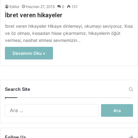
Editor
Haziran 27, 2015
0
131
İbret veren hikayeler
İbret veren hikayeler Hikaye dinlemeyi, okumayı seviyoruz. Kısa
ve öz olması, kıssadan hisse çıkarmamız, hikayelerin öğüt
vermesi, nasihat etmesi sevmemizin…
Devamını Oku »
Search Site
Arama:
Follow Us