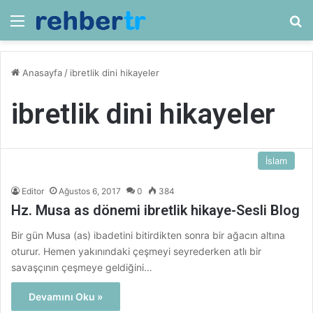
Menü
Ar
Anasayfa
/
ibretlik dini hikayeler
ibretlik dini hikayeler
İslam
Editor
Ağustos 6, 2017
0
384
Hz. Musa as dönemi ibretlik hikaye-Sesli Blog
Bir gün Musa (as) ibadetini bitirdikten sonra bir ağacın altına
oturur. Hemen yakınındaki çeşmeyi seyrederken atlı bir
savaşçının çeşmeye geldiğini…
Devamını Oku »