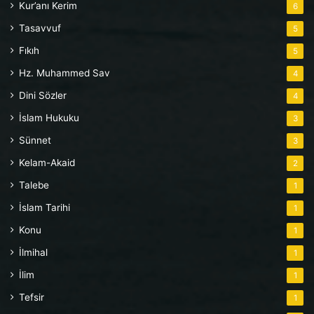
Kur’anı Kerim
6
Tasavvuf
5
Fıkıh
5
Hz. Muhammed Sav
4
Dini Sözler
4
İslam Hukuku
3
Sünnet
3
Kelam-Akaid
2
Talebe
1
İslam Tarihi
1
Konu
1
İlmihal
1
İlim
1
Tefsir
1