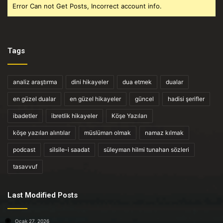
Error Can not Get Posts, Incorrect account info.
Tags
analiz araştırma
dini hikayeler
dua etmek
dualar
en güzel dualar
en güzel hikayeler
güncel
hadisi şerifler
ibadetler
ibretlik hikayeler
Köşe Yazıları
köşe yazıları alıntılar
müslüman olmak
namaz kılmak
podcast
silsile-i saadat
süleyman hilmi tunahan sözleri
tasavvuf
Last Modified Posts
Ocak 27, 2026