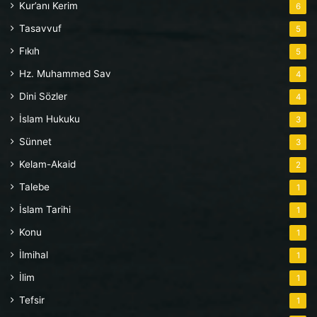
Kur’anı Kerim
6
Tasavvuf
5
Fıkıh
5
Hz. Muhammed Sav
4
Dini Sözler
4
İslam Hukuku
3
Sünnet
3
Kelam-Akaid
2
Talebe
1
İslam Tarihi
1
Konu
1
İlmihal
1
İlim
1
Tefsir
1