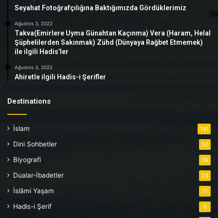
Seyahat Fotoğrafçılığına Baktığımızda Gördüklerimiz
Ağustos 3, 2022
Takva(Emirlere Uyma Günahtan Kaçınma) Vera (Haram, Helal
Şüphelilerden Sakınmak) Zühd (Dünyaya Rağbet Etmemek)
ile ilgili Hadis’ler
Ağustos 3, 2022
Ahiretle ilgili Hadis-i Şerifler
Destinations
İslam
141
Dini Sohbetler
50
Biyografi
39
Dualar-İbadetler
23
İslâmi Yaşam
11
Hadis-i Şerif
6