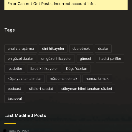
Error Can not Get Posts, Incorrect account info.
Tags
analiz araştırma
dini hikayeler
dua etmek
dualar
en güzel dualar
en güzel hikayeler
güncel
hadisi şerifler
ibadetler
ibretlik hikayeler
Köşe Yazıları
köşe yazıları alıntılar
müslüman olmak
namaz kılmak
podcast
silsile-i saadat
süleyman hilmi tunahan sözleri
tasavvuf
Last Modified Posts
Ocak 27, 2026