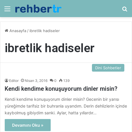
Menü
Ar
Anasayfa
/
ibretlik hadiseler
ibretlik hadiseler
Dini Sohbetler
Editor
Nisan 3, 2016
0
139
Kendi kendime konuşuyorum dinler misin?
Kendi kendime konuşuyorum dinler misin? Gecenin bir yarısı
yüreğimde tarifsiz bir buhranla uyandım. Derin dehlizlerin içinde
kaybolmuş gibiydim sanki. Aylar, hatta yıllardır…
Devamını Oku »