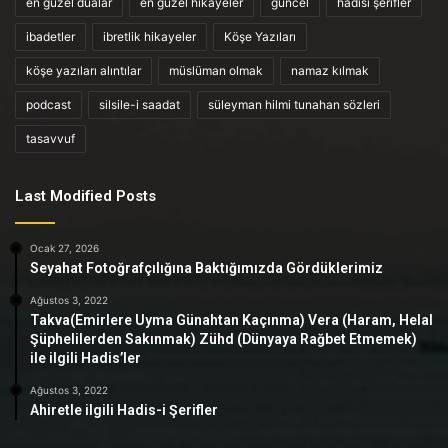
en güzel dualar
en güzel hikayeler
güncel
hadisi şerifler
ibadetler
ibretlik hikayeler
Köşe Yazıları
köşe yazıları alıntılar
müslüman olmak
namaz kılmak
podcast
silsile-i saadat
süleyman hilmi tunahan sözleri
tasavvuf
Last Modified Posts
Ocak 27, 2026
Seyahat Fotoğrafçılığına Baktığımızda Gördüklerimiz
Ağustos 3, 2022
Takva(Emirlere Uyma Günahtan Kaçınma) Vera (Haram, Helal
Şüphelilerden Sakınmak) Zühd (Dünyaya Rağbet Etmemek)
ile ilgili Hadis’ler
Ağustos 3, 2022
Ahiretle ilgili Hadis-i Şerifler