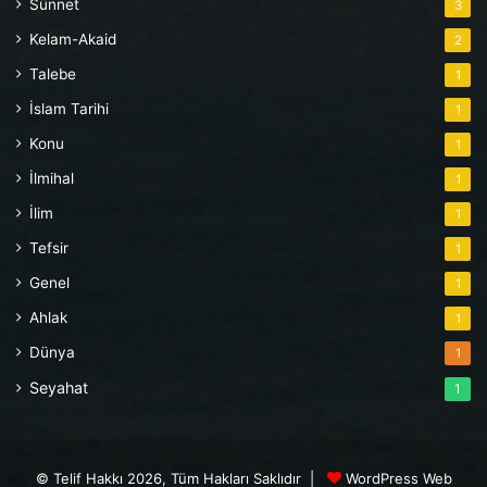
Sünnet
3
Kelam-Akaid
2
Talebe
1
İslam Tarihi
1
Konu
1
İlmihal
1
İlim
1
Tefsir
1
Genel
1
Ahlak
1
Dünya
1
Seyahat
1
© Telif Hakkı 2026, Tüm Hakları Saklıdır |
WordPress Web