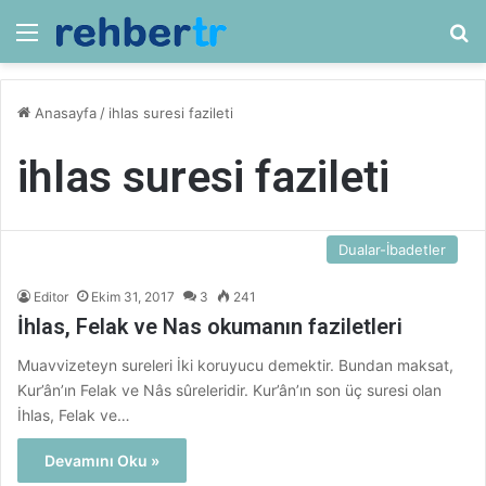
Menü
Ar
Anasayfa
/
ihlas suresi fazileti
ihlas suresi fazileti
Dualar-İbadetler
Editor
Ekim 31, 2017
3
241
İhlas, Felak ve Nas okumanın faziletleri
Muavvizeteyn sureleri İki koruyucu demektir. Bundan maksat,
Kur’ân’ın Felak ve Nâs sûreleridir. Kur’ân’ın son üç suresi olan
İhlas, Felak ve…
Devamını Oku »