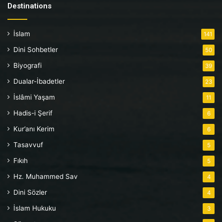
Destinations
İslam
141
Dini Sohbetler
50
Biyografi
39
Dualar-İbadetler
23
İslâmi Yaşam
11
Hadis-i Şerif
6
Kur’anı Kerim
6
Tasavvuf
5
Fıkıh
5
Hz. Muhammed Sav
4
Dini Sözler
4
İslam Hukuku
3