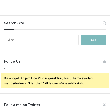
Search Site
Arama:
Follow Us
Bu widget Arqam Lite Plugin gerektirir, bunu Tema ayarları
menüsünden> Eklentileri Yükle'den yükleyebilirsiniz.
Follow me on Twitter