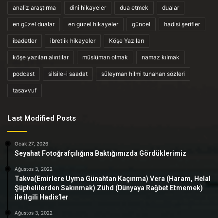
analiz araştırma
dini hikayeler
dua etmek
dualar
en güzel dualar
en güzel hikayeler
güncel
hadisi şerifler
ibadetler
ibretlik hikayeler
Köşe Yazıları
köşe yazıları alıntılar
müslüman olmak
namaz kılmak
podcast
silsile-i saadat
süleyman hilmi tunahan sözleri
tasavvuf
Last Modified Posts
Ocak 27, 2026
Seyahat Fotoğrafçılığına Baktığımızda Gördüklerimiz
Ağustos 3, 2022
Takva(Emirlere Uyma Günahtan Kaçınma) Vera (Haram, Helal
Şüphelilerden Sakınmak) Zühd (Dünyaya Rağbet Etmemek)
ile ilgili Hadis’ler
Ağustos 3, 2022