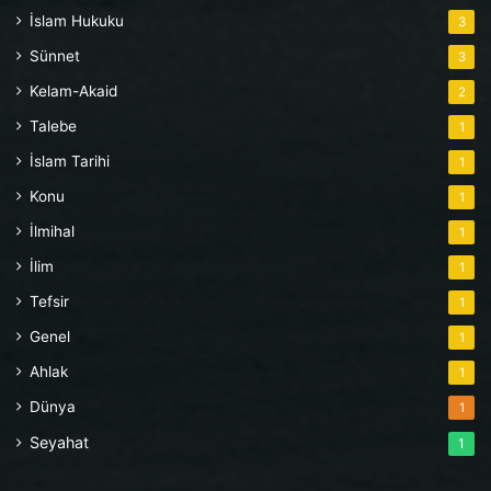
İslam Hukuku
3
Sünnet
3
Kelam-Akaid
2
Talebe
1
İslam Tarihi
1
Konu
1
İlmihal
1
İlim
1
Tefsir
1
Genel
1
Ahlak
1
Dünya
1
Seyahat
1