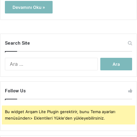
Devamını Oku »
Search Site
Arama:
Follow Us
Bu widget Arqam Lite Plugin gerektirir, bunu Tema ayarları
menüsünden> Eklentileri Yükle'den yükleyebilirsiniz.