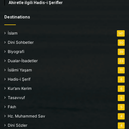
Ahiretle ilgili Hadis-i Şerifler
Destinations
İslam
141
Dini Sohbetler
50
Biyografi
39
Dualar-İbadetler
23
İslâmi Yaşam
11
Hadis-i Şerif
6
Kur’anı Kerim
6
Tasavvuf
5
Fıkıh
5
Hz. Muhammed Sav
4
Dini Sözler
4