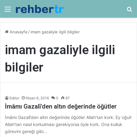
Menü
Ar
Anasayfa
/
imam gazaliyle ilgili bilgiler
imam gazaliyle ilgili
bilgiler
Editor
Nisan 6, 2016
0
97
İmâmı Gazalî'den altın değerinde öğütler
İmâmı Gazalî’den altın değerinde öğütler Allah’tan kork: Ey oğul!
Allah’tan nasıl korkulması gerekiyorsa öyle kork. Ona kulluk
görevini gereği gibi…