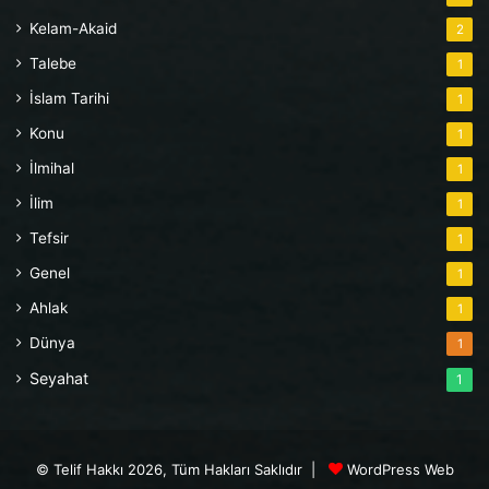
Kelam-Akaid
2
Talebe
1
İslam Tarihi
1
Konu
1
İlmihal
1
İlim
1
Tefsir
1
Genel
1
Ahlak
1
Dünya
1
Seyahat
1
© Telif Hakkı 2026, Tüm Hakları Saklıdır |
WordPress Web