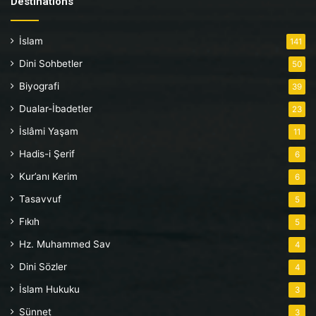
Destinations
İslam
141
Dini Sohbetler
50
Biyografi
39
Dualar-İbadetler
23
İslâmi Yaşam
11
Hadis-i Şerif
6
Kur’anı Kerim
6
Tasavvuf
5
Fıkıh
5
Hz. Muhammed Sav
4
Dini Sözler
4
İslam Hukuku
3
Sünnet
3