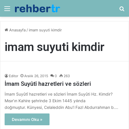
Menü
Ar
Anasayfa
/
imam suyuti kimdir
imam suyuti kimdir
Editor
Aralık 26, 2015
0
263
İmam Suyûtî hazretleri ve sözleri
İmam Suyûtî hazretleri ve sözleri İmam Suyûti Hz. Kimdir?
Mısır’ın Kahire şehrinde 3 Ekim 1445 yılında
doğmuştur. Künyesi, Celaleddin Abu’l Fazl Abdurrahman b.…
Devamını Oku »