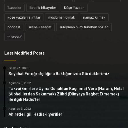
ibadetler
ibretlik hikayeler
Köşe Yazıları
köşe yazıları alıntılar
müslüman olmak
namaz kılmak
podcast
silsile-i saadat
süleyman hilmi tunahan sözleri
tasavvuf
Last Modified Posts
Ocak 27, 2026
Seyahat Fotoğrafçılığına Baktığımızda Gördüklerimiz
Ağustos 3, 2022
Takva(Emirlere Uyma Günahtan Kaçınma) Vera (Haram, Helal
Şüphelilerden Sakınmak) Zühd (Dünyaya Rağbet Etmemek)
ile ilgili Hadis’ler
Ağustos 3, 2022
Ahiretle ilgili Hadis-i Şerifler