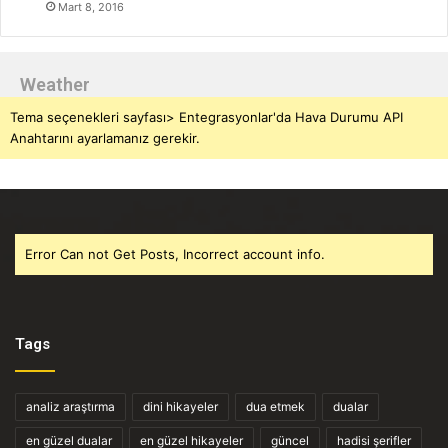
Mart 8, 2016
Weather
Tema seçenekleri sayfası> Entegrasyonlar'da Hava Durumu API
Anahtarını ayarlamanız gerekir.
Error Can not Get Posts, Incorrect account info.
Tags
analiz araştırma
dini hikayeler
dua etmek
dualar
en güzel dualar
en güzel hikayeler
güncel
hadisi şerifler