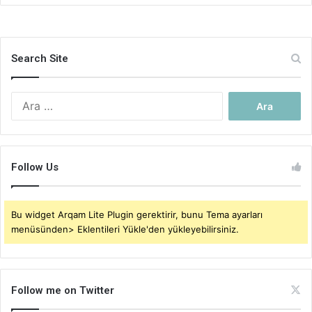
Search Site
Arama:
Follow Us
Bu widget Arqam Lite Plugin gerektirir, bunu Tema ayarları
menüsünden> Eklentileri Yükle'den yükleyebilirsiniz.
Follow me on Twitter