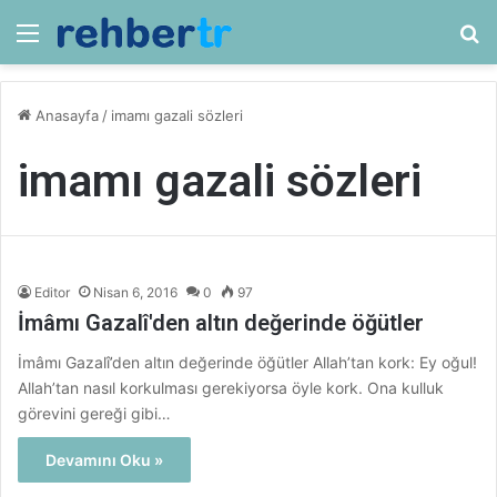
Menü
Ar
Anasayfa
/
imamı gazali sözleri
imamı gazali sözleri
Editor
Nisan 6, 2016
0
97
İmâmı Gazalî'den altın değerinde öğütler
İmâmı Gazalî’den altın değerinde öğütler Allah’tan kork: Ey oğul!
Allah’tan nasıl korkulması gerekiyorsa öyle kork. Ona kulluk
görevini gereği gibi…
Devamını Oku »