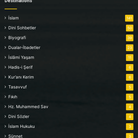
Destinations
İslam
141
Dini Sohbetler
50
Biyografi
39
Dualar-İbadetler
23
İslâmi Yaşam
11
Hadis-i Şerif
6
Kur’anı Kerim
6
Tasavvuf
5
Fıkıh
5
Hz. Muhammed Sav
4
Dini Sözler
4
İslam Hukuku
3
Sünnet
3