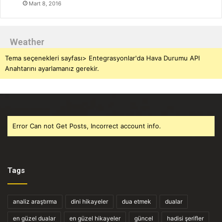
Mart 8, 2016
Weather
Tema seçenekleri sayfası> Entegrasyonlar'da Hava Durumu API
Anahtarını ayarlamanız gerekir.
Error Can not Get Posts, Incorrect account info.
Tags
analiz araştırma
dini hikayeler
dua etmek
dualar
en güzel dualar
en güzel hikayeler
güncel
hadisi şerifler