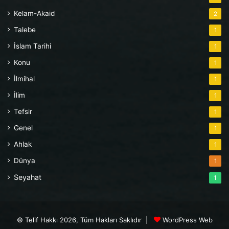
Kelam-Akaid
2
Talebe
1
İslam Tarihi
1
Konu
1
İlmihal
1
İlim
1
Tefsir
1
Genel
1
Ahlak
1
Dünya
1
Seyahat
1
© Telif Hakkı 2026, Tüm Hakları Saklıdır |
WordPress Web