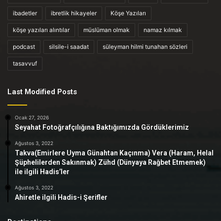
ibadetler
ibretlik hikayeler
Köşe Yazıları
köşe yazıları alıntılar
müslüman olmak
namaz kılmak
podcast
silsile-i saadat
süleyman hilmi tunahan sözleri
tasavvuf
Last Modified Posts
Ocak 27, 2026
Seyahat Fotoğrafçılığına Baktığımızda Gördüklerimiz
Ağustos 3, 2022
Takva(Emirlere Uyma Günahtan Kaçınma) Vera (Haram, Helal
Şüphelilerden Sakınmak) Zühd (Dünyaya Rağbet Etmemek)
ile ilgili Hadis’ler
Ağustos 3, 2022
Ahiretle ilgili Hadis-i Şerifler