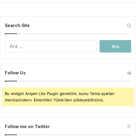
Search Site
Arama:
Follow Us
Bu widget Arqam Lite Plugin gerektirir, bunu Tema ayarları
menüsünden> Eklentileri Yükle'den yükleyebilirsiniz.
Follow me on Twitter