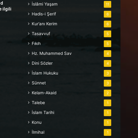
hd
İslâmi Yaşam
11
ilgili
Hadis-i Şerif
6
Kur’anı Kerim
6
Tasavvuf
5
Fıkıh
5
Hz. Muhammed Sav
4
Dini Sözler
4
İslam Hukuku
3
Sünnet
3
Kelam-Akaid
2
Talebe
1
İslam Tarihi
1
Konu
1
İlmihal
1