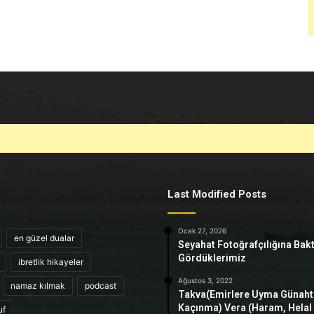
Last Modified Posts
Ocak 27, 2026
en güzel dualar
Seyahat Fotoğrafçılığına Bak
Gördüklerimiz
ibretlik hikayeler
Ağustos 3, 2022
namaz kılmak
podcast
Takva(Emirlere Uyma Günah
Kaçınma) Vera (Haram, Helal
uf