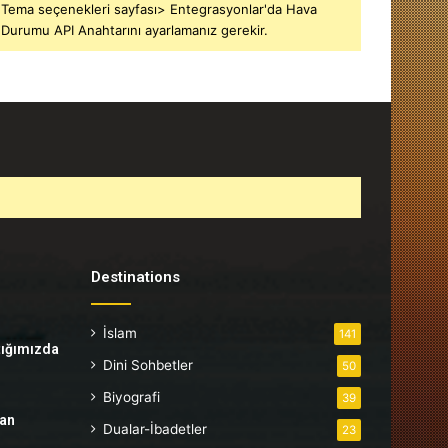
Tema seçenekleri sayfası> Entegrasyonlar'da Hava
Durumu API Anahtarını ayarlamanız gerekir.
Destinations
İslam
141
tığımızda
Dini Sohbetler
50
Biyografi
39
tan
Dualar-İbadetler
23