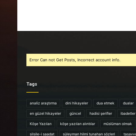
Error Can not Get Posts, Incorrect account info.
Tags
analiz araştırma
dini hikayeler
dua etmek
dualar
en güzel hikayeler
güncel
hadisi şerifler
ibadetler
Köşe Yazıları
köşe yazıları alıntılar
müslüman olmak
silsile-i saadat
süleyman hilmi tunahan sözleri
tasavv