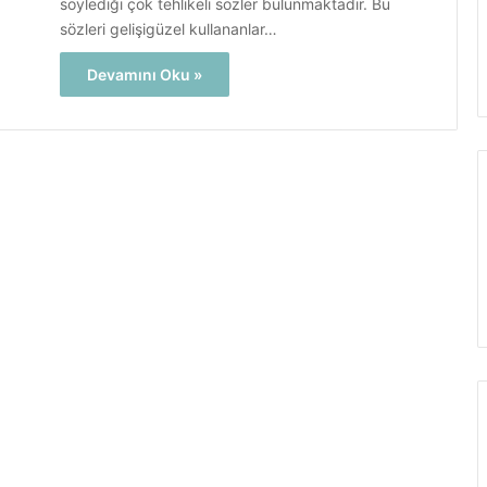
söylediği çok tehlikeli sözler bulunmaktadır. Bu
sözleri gelişigüzel kullananlar…
Devamını Oku »