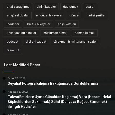
analiz araştırma
dini hikayeler
dua etmek
dualar
en güzel dualar
en güzel hikayeler
güncel
hadisi şerifler
ibadetler
ibretlik hikayeler
Köşe Yazıları
köşe yazıları alıntılar
müslüman olmak
namaz kılmak
podcast
silsile-i saadat
süleyman hilmi tunahan sözleri
tasavvuf
Last Modified Posts
Ocak 27, 2026
Seyahat Fotoğrafçılığına Baktığımızda Gördüklerimiz
Ağustos 3, 2022
Takva(Emirlere Uyma Günahtan Kaçınma) Vera (Haram, Helal
Şüphelilerden Sakınmak) Zühd (Dünyaya Rağbet Etmemek)
ile ilgili Hadis’ler
Ağustos 3, 2022