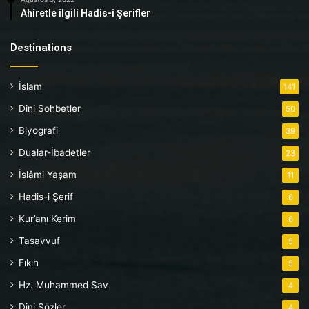
Ahiretle ilgili Hadis-i Şerifler
Destinations
İslam
141
Dini Sohbetler
50
Biyografi
39
Dualar-İbadetler
23
İslâmi Yaşam
11
Hadis-i Şerif
6
Kur’anı Kerim
6
Tasavvuf
5
Fıkıh
5
Hz. Muhammed Sav
4
Dini Sözler
4