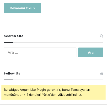
Devamını Oku »
Search Site
Arama:
Follow Us
Bu widget Arqam Lite Plugin gerektirir, bunu Tema ayarları
menüsünden> Eklentileri Yükle'den yükleyebilirsiniz.