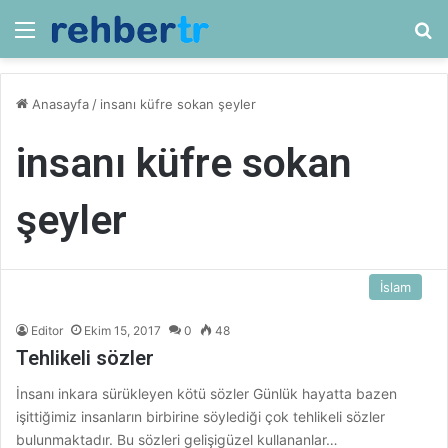
Menü
Ar
Anasayfa
/
insanı küfre sokan şeyler
insanı küfre sokan
şeyler
İslam
Editor
Ekim 15, 2017
0
48
Tehlikeli sözler
İnsanı inkara sürükleyen kötü sözler Günlük hayatta bazen
işittiğimiz insanların birbirine söylediği çok tehlikeli sözler
bulunmaktadır. Bu sözleri gelişigüzel kullananlar…