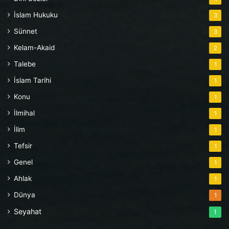
İslam Hukuku
3
Sünnet
3
Kelam-Akaid
2
Talebe
1
İslam Tarihi
1
Konu
1
İlmihal
1
İlim
1
Tefsir
1
Genel
1
Ahlak
1
Dünya
1
Seyahat
1