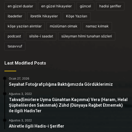
en güzel dualar
en güzel hikayeler
güncel
hadisi şerifler
ibadetler
ibretlik hikayeler
Köşe Yazıları
köşe yazıları alıntılar
müslüman olmak
namaz kılmak
podcast
silsile-i saadat
süleyman hilmi tunahan sözleri
tasavvuf
Last Modified Posts
Ocak 27, 2026
Seyahat Fotoğrafçılığına Baktığımızda Gördüklerimiz
Ağustos 3, 2022
Takva(Emirlere Uyma Günahtan Kaçınma) Vera (Haram, Helal
Şüphelilerden Sakınmak) Zühd (Dünyaya Rağbet Etmemek)
ile ilgili Hadis’ler
Ağustos 3, 2022
Ahiretle ilgili Hadis-i Şerifler