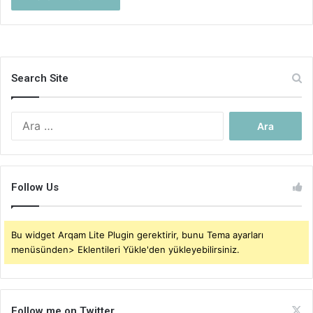
Search Site
Arama:
Follow Us
Bu widget Arqam Lite Plugin gerektirir, bunu Tema ayarları
menüsünden> Eklentileri Yükle'den yükleyebilirsiniz.
Follow me on Twitter