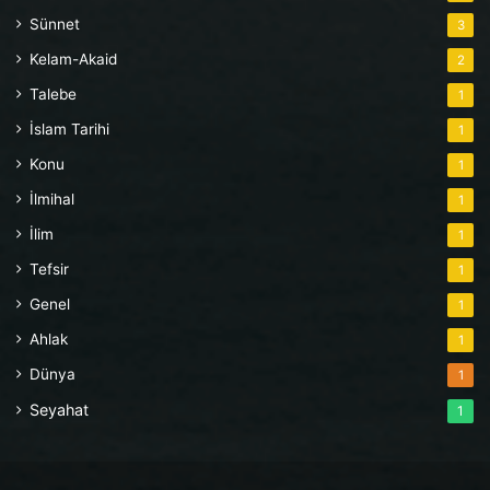
Sünnet
3
Kelam-Akaid
2
Talebe
1
İslam Tarihi
1
Konu
1
İlmihal
1
İlim
1
Tefsir
1
Genel
1
Ahlak
1
Dünya
1
Seyahat
1