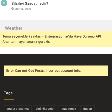
Silsile-i Saadat nedir?
Mart 8, 2016
Weather
Tema seçenekleri sayfası> Entegrasyonlar'da Hava Durumu API
Anahtarını ayarlamanız gerekir.
Error Can not Get Posts, Incorrect account info.
Tags
analiz araştırma
dini hikayeler
dua etmek
dualar