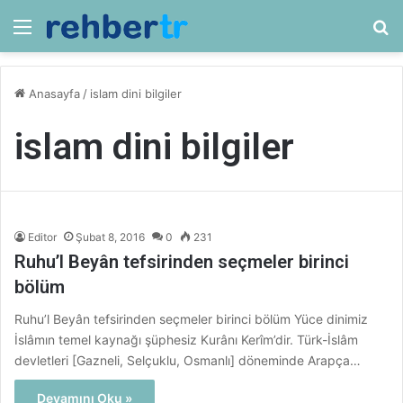
Menü
Ar
Anasayfa
/
islam dini bilgiler
islam dini bilgiler
Editor
Şubat 8, 2016
0
231
Ruhu’l Beyân tefsirinden seçmeler birinci
bölüm
Ruhu’l Beyân tefsirinden seçmeler birinci bölüm Yüce dinimiz
İslâmın temel kaynağı şüphesiz Kurânı Kerîm’dir. Türk-İslâm
devletleri [Gazneli, Selçuklu, Osmanlı] döneminde Arapça…
Devamını Oku »