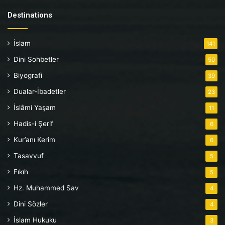
Destinations
İslam
141
Dini Sohbetler
50
Biyografi
39
Dualar-İbadetler
23
İslâmi Yaşam
11
Hadis-i Şerif
6
Kur’anı Kerim
6
Tasavvuf
5
Fıkıh
5
Hz. Muhammed Sav
4
Dini Sözler
4
İslam Hukuku
3