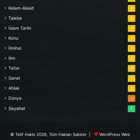
Kelam-Akaid
2
Talebe
1
İslam Tarihi
1
Konu
1
İlmihal
1
İlim
1
Tefsir
1
Genel
1
Ahlak
1
Dünya
1
Seyahat
1
© Telif Hakkı 2026, Tüm Hakları Saklıdır |
WordPress Web