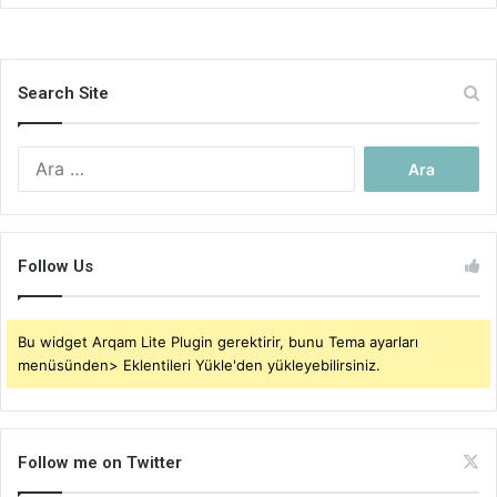
Search Site
Arama:
Follow Us
Bu widget Arqam Lite Plugin gerektirir, bunu Tema ayarları
menüsünden> Eklentileri Yükle'den yükleyebilirsiniz.
Follow me on Twitter