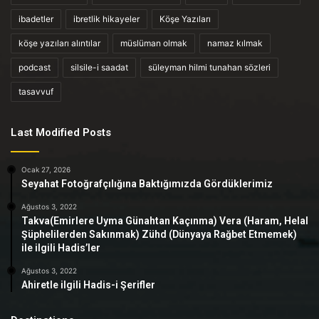
ibadetler
ibretlik hikayeler
Köşe Yazıları
köşe yazıları alıntılar
müslüman olmak
namaz kılmak
podcast
silsile-i saadat
süleyman hilmi tunahan sözleri
tasavvuf
Last Modified Posts
Ocak 27, 2026
Seyahat Fotoğrafçılığına Baktığımızda Gördüklerimiz
Ağustos 3, 2022
Takva(Emirlere Uyma Günahtan Kaçınma) Vera (Haram, Helal
Şüphelilerden Sakınmak) Zühd (Dünyaya Rağbet Etmemek)
ile ilgili Hadis’ler
Ağustos 3, 2022
Ahiretle ilgili Hadis-i Şerifler