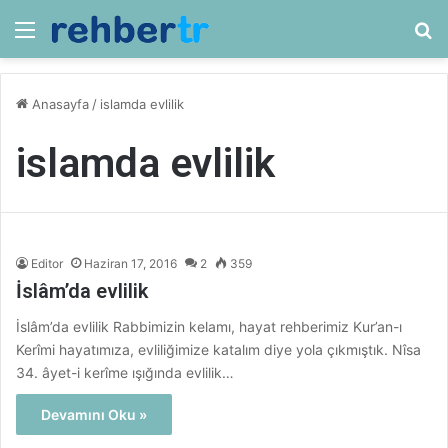
Menü
Ar
Anasayfa
/
islamda evlilik
islamda evlilik
Editor
Haziran 17, 2016
2
359
İslâm’da evlilik
İslâm’da evlilik Rabbimizin kelamı, hayat rehberimiz Kur’an-ı
Kerîmi hayatımıza, evliliğimize katalım diye yola çıkmıştık. Nîsa
34. âyet-i kerîme ışığında evlilik…
Devamını Oku »