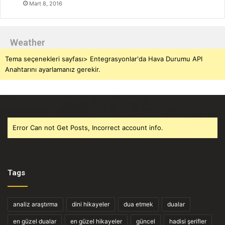
Mart 8, 2016
Weather
Tema seçenekleri sayfası> Entegrasyonlar'da Hava Durumu API
Anahtarını ayarlamanız gerekir.
Error Can not Get Posts, Incorrect account info.
Tags
analiz araştırma
dini hikayeler
dua etmek
dualar
en güzel dualar
en güzel hikayeler
güncel
hadisi şerifler