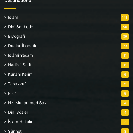
Destinations
İslam
141
Dini Sohbetler
50
Biyografi
39
Dualar-İbadetler
23
İslâmi Yaşam
11
Hadis-i Şerif
6
Kur’anı Kerim
6
Tasavvuf
5
Fıkıh
5
Hz. Muhammed Sav
4
Dini Sözler
4
İslam Hukuku
3
Sünnet
3