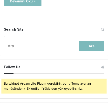
Devamını Oku »
Search Site
Arama:
Follow Us
Bu widget Arqam Lite Plugin gerektirir, bunu Tema ayarları
menüsünden> Eklentileri Yükle'den yükleyebilirsiniz.