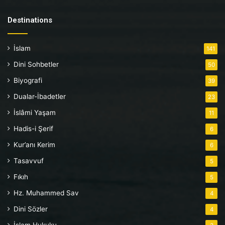
Destinations
İslam
141
Dini Sohbetler
50
Biyografi
39
Dualar-İbadetler
23
İslâmi Yaşam
11
Hadis-i Şerif
6
Kur’anı Kerim
6
Tasavvuf
5
Fıkıh
5
Hz. Muhammed Sav
4
Dini Sözler
4