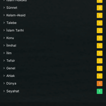
İslam Hukuku
3
Sünnet
3
Kelam-Akaid
2
Talebe
1
İslam Tarihi
1
Konu
1
İlmihal
1
İlim
1
Tefsir
1
Genel
1
Ahlak
1
Dünya
1
Seyahat
1