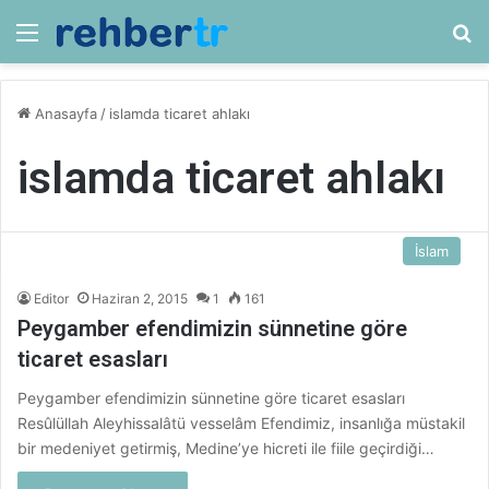
Menü
Ar
Anasayfa
/
islamda ticaret ahlakı
islamda ticaret ahlakı
İslam
Editor
Haziran 2, 2015
1
161
Peygamber efendimizin sünnetine göre
ticaret esasları
Peygamber efendimizin sünnetine göre ticaret esasları
Resûlüllah Aleyhissalâtü vesselâm Efendimiz, insanlığa müstakil
bir medeniyet getirmiş, Medine’ye hicreti ile fiile geçirdiği…