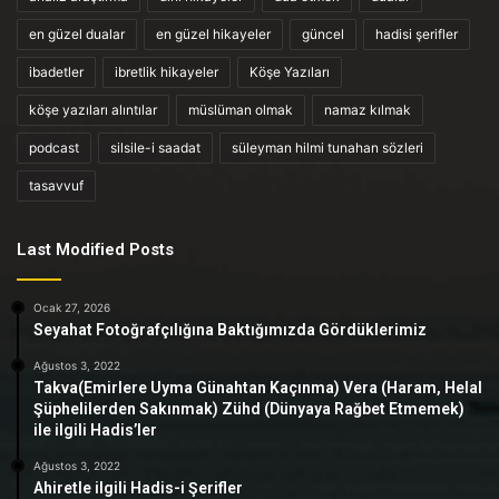
en güzel dualar
en güzel hikayeler
güncel
hadisi şerifler
ibadetler
ibretlik hikayeler
Köşe Yazıları
köşe yazıları alıntılar
müslüman olmak
namaz kılmak
podcast
silsile-i saadat
süleyman hilmi tunahan sözleri
tasavvuf
Last Modified Posts
Ocak 27, 2026
Seyahat Fotoğrafçılığına Baktığımızda Gördüklerimiz
Ağustos 3, 2022
Takva(Emirlere Uyma Günahtan Kaçınma) Vera (Haram, Helal
Şüphelilerden Sakınmak) Zühd (Dünyaya Rağbet Etmemek)
ile ilgili Hadis’ler
Ağustos 3, 2022
Ahiretle ilgili Hadis-i Şerifler