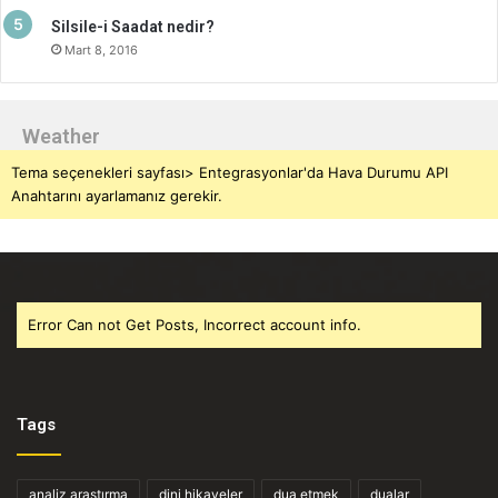
Silsile-i Saadat nedir?
Mart 8, 2016
Weather
Tema seçenekleri sayfası> Entegrasyonlar'da Hava Durumu API
Anahtarını ayarlamanız gerekir.
Error Can not Get Posts, Incorrect account info.
Tags
analiz araştırma
dini hikayeler
dua etmek
dualar