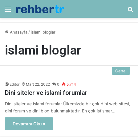
Menü
Ar
Anasayfa
/
islami bloglar
islami bloglar
Genel
Editor
Mart 22, 2022
0
5.714
Dini siteler ve islami forumlar
Dini siteler ve islami forumlar Ülkemizde bir çok dini web sitesi,
dini forum ve dini blog bulunmaktadır. En çok istismar…
Devamını Oku »