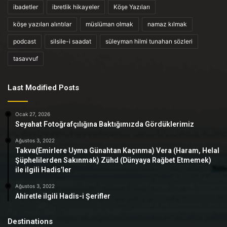
ibadetler
ibretlik hikayeler
Köşe Yazıları
köşe yazıları alıntılar
müslüman olmak
namaz kılmak
podcast
silsile-i saadat
süleyman hilmi tunahan sözleri
tasavvuf
Last Modified Posts
Ocak 27, 2026
Seyahat Fotoğrafçılığına Baktığımızda Gördüklerimiz
Ağustos 3, 2022
Takva(Emirlere Uyma Günahtan Kaçınma) Vera (Haram, Helal
Şüphelilerden Sakınmak) Zühd (Dünyaya Rağbet Etmemek)
ile ilgili Hadis’ler
Ağustos 3, 2022
Ahiretle ilgili Hadis-i Şerifler
Destinations