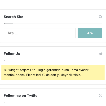
Search Site
Arama:
Follow Us
Bu widget Arqam Lite Plugin gerektirir, bunu Tema ayarları
menüsünden> Eklentileri Yükle'den yükleyebilirsiniz.
Follow me on Twitter