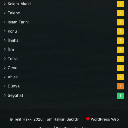
Kelam-Akaid
2
Talebe
1
İslam Tarihi
1
Konu
1
İlmihal
1
İlim
1
Tefsir
1
Genel
1
Ahlak
1
Dünya
1
Seyahat
1
© Telif Hakkı 2026, Tüm Hakları Saklıdır |
WordPress Web