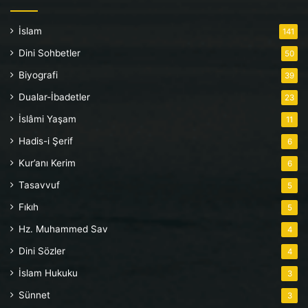
İslam
141
Dini Sohbetler
50
Biyografi
39
Dualar-İbadetler
23
İslâmi Yaşam
11
Hadis-i Şerif
6
Kur’anı Kerim
6
Tasavvuf
5
Fıkıh
5
Hz. Muhammed Sav
4
Dini Sözler
4
İslam Hukuku
3
Sünnet
3