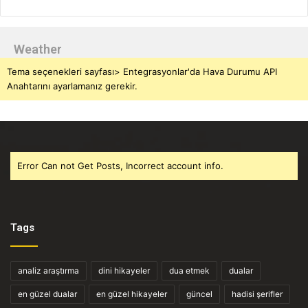
Weather
Tema seçenekleri sayfası> Entegrasyonlar'da Hava Durumu API
Anahtarını ayarlamanız gerekir.
Error Can not Get Posts, Incorrect account info.
Tags
analiz araştırma
dini hikayeler
dua etmek
dualar
en güzel dualar
en güzel hikayeler
güncel
hadisi şerifler