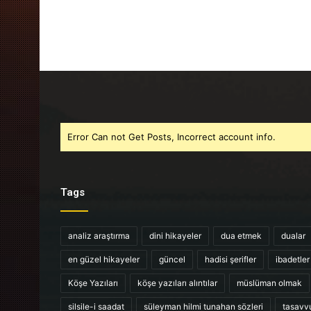
Error Can not Get Posts, Incorrect account info.
Tags
analiz araştırma
dini hikayeler
dua etmek
dualar
en güzel hikayeler
güncel
hadisi şerifler
ibadetler
Köşe Yazıları
köşe yazıları alıntılar
müslüman olmak
silsile-i saadat
süleyman hilmi tunahan sözleri
tasavv