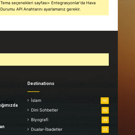
Tema seçenekleri sayfası> Entegrasyonlar'da Hava
Durumu API Anahtarını ayarlamanız gerekir.
Destinations
İslam
141
tığımızda
Dini Sohbetler
50
Biyografi
39
tan
Dualar-İbadetler
23