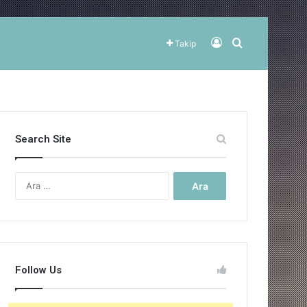
Kayıt Ol
Arama yap ..
Takip
Search Site
Arama:
Follow Us