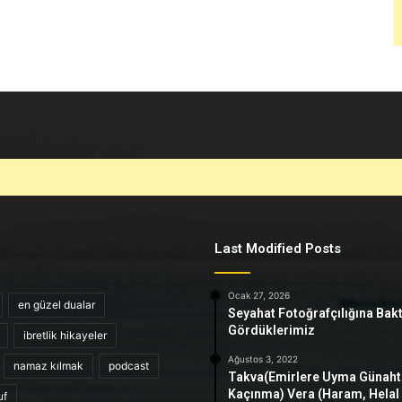
Last Modified Posts
Ocak 27, 2026
en güzel dualar
Seyahat Fotoğrafçılığına Bak
Gördüklerimiz
ibretlik hikayeler
Ağustos 3, 2022
namaz kılmak
podcast
Takva(Emirlere Uyma Günah
Kaçınma) Vera (Haram, Helal
uf