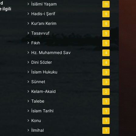
hd
İslâmi Yaşam
11
ilgili
Hadis-i Şerif
6
Kur’anı Kerim
6
Tasavvuf
5
Fıkıh
5
Hz. Muhammed Sav
4
Dini Sözler
4
İslam Hukuku
3
Sünnet
3
Kelam-Akaid
2
Talebe
1
İslam Tarihi
1
Konu
1
İlmihal
1