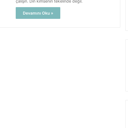
çalışın. Din kimsenin tekelinde değil.
Devamını Oku »