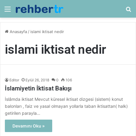
Menü
Ar
Anasayfa
/
islami iktisat nedir
islami iktisat nedir
Editor
Eylül 26, 2018
0
106
İslamiyetin İktisat Bakışı
İslâmda iktisat Mevcut küresel iktisat dizgesi (sistem) konut
balonları , faiz ve yasal olmayan yollarla taban iktisattan( halk)
getirilen parayla…
Devamını Oku »