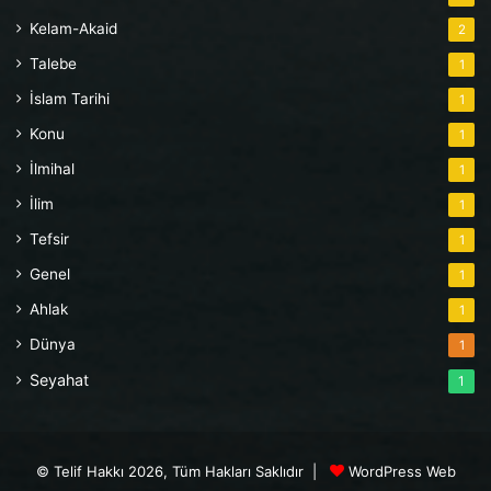
Kelam-Akaid
2
Talebe
1
İslam Tarihi
1
Konu
1
İlmihal
1
İlim
1
Tefsir
1
Genel
1
Ahlak
1
Dünya
1
Seyahat
1
© Telif Hakkı 2026, Tüm Hakları Saklıdır |
WordPress Web