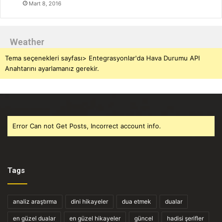
Mart 8, 2016
Weather
Tema seçenekleri sayfası> Entegrasyonlar'da Hava Durumu API
Anahtarını ayarlamanız gerekir.
Error Can not Get Posts, Incorrect account info.
Tags
analiz araştırma
dini hikayeler
dua etmek
dualar
en güzel dualar
en güzel hikayeler
güncel
hadisi şerifler