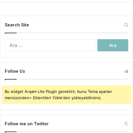
Search Site
Arama:
Follow Us
Bu widget Arqam Lite Plugin gerektirir, bunu Tema ayarları
menüsünden> Eklentileri Yükle'den yükleyebilirsiniz.
Follow me on Twitter