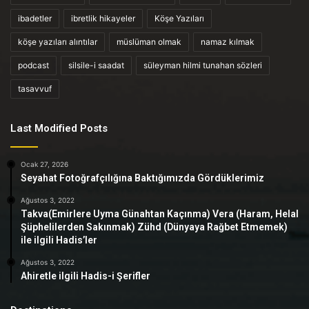
ibadetler
ibretlik hikayeler
Köşe Yazıları
köşe yazıları alıntılar
müslüman olmak
namaz kılmak
podcast
silsile-i saadat
süleyman hilmi tunahan sözleri
tasavvuf
Last Modified Posts
Ocak 27, 2026
Seyahat Fotoğrafçılığına Baktığımızda Gördüklerimiz
Ağustos 3, 2022
Takva(Emirlere Uyma Günahtan Kaçınma) Vera (Haram, Helal
Şüphelilerden Sakınmak) Zühd (Dünyaya Rağbet Etmemek)
ile ilgili Hadis’ler
Ağustos 3, 2022
Ahiretle ilgili Hadis-i Şerifler