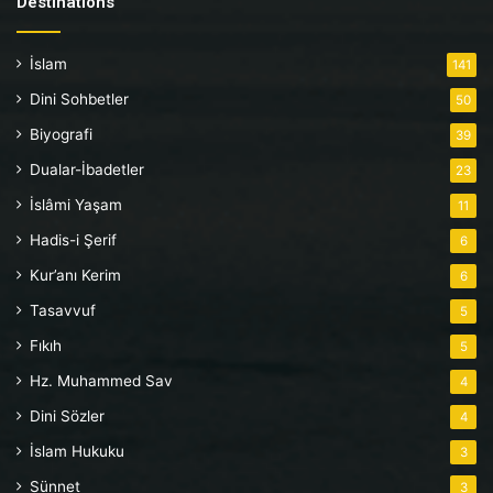
Destinations
İslam
141
Dini Sohbetler
50
Biyografi
39
Dualar-İbadetler
23
İslâmi Yaşam
11
Hadis-i Şerif
6
Kur’anı Kerim
6
Tasavvuf
5
Fıkıh
5
Hz. Muhammed Sav
4
Dini Sözler
4
İslam Hukuku
3
Sünnet
3