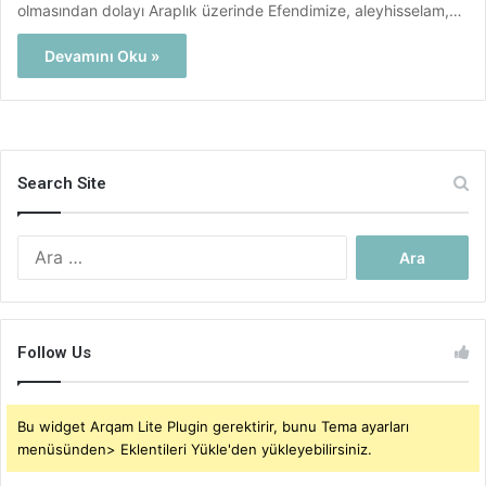
olmasından dolayı Araplık üzerinde Efendimize, aleyhisselam,…
Devamını Oku »
Search Site
Arama:
Follow Us
Bu widget Arqam Lite Plugin gerektirir, bunu Tema ayarları
menüsünden> Eklentileri Yükle'den yükleyebilirsiniz.