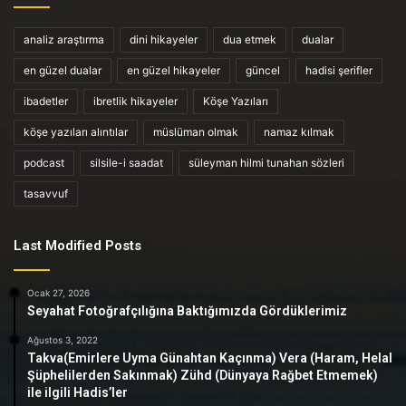
analiz araştırma
dini hikayeler
dua etmek
dualar
en güzel dualar
en güzel hikayeler
güncel
hadisi şerifler
ibadetler
ibretlik hikayeler
Köşe Yazıları
köşe yazıları alıntılar
müslüman olmak
namaz kılmak
podcast
silsile-i saadat
süleyman hilmi tunahan sözleri
tasavvuf
Last Modified Posts
Ocak 27, 2026
Seyahat Fotoğrafçılığına Baktığımızda Gördüklerimiz
Ağustos 3, 2022
Takva(Emirlere Uyma Günahtan Kaçınma) Vera (Haram, Helal
Şüphelilerden Sakınmak) Zühd (Dünyaya Rağbet Etmemek)
ile ilgili Hadis’ler