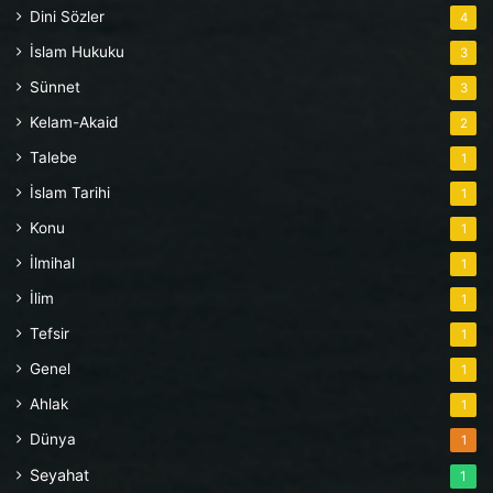
Dini Sözler
4
İslam Hukuku
3
Sünnet
3
Kelam-Akaid
2
Talebe
1
İslam Tarihi
1
Konu
1
İlmihal
1
İlim
1
Tefsir
1
Genel
1
Ahlak
1
Dünya
1
Seyahat
1