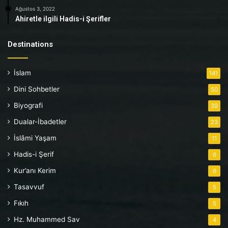
Ağustos 3, 2022
Ahiretle ilgili Hadis-i Şerifler
Destinations
İslam
141
Dini Sohbetler
50
Biyografi
39
Dualar-İbadetler
23
İslâmi Yaşam
11
Hadis-i Şerif
6
Kur’anı Kerim
6
Tasavvuf
5
Fıkıh
5
Hz. Muhammed Sav
4