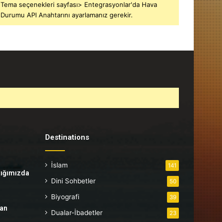
Tema seçenekleri sayfası> Entegrasyonlar'da Hava
Durumu API Anahtarını ayarlamanız gerekir.
Destinations
İslam
141
tığımızda
Dini Sohbetler
50
Biyografi
39
tan
Dualar-İbadetler
23