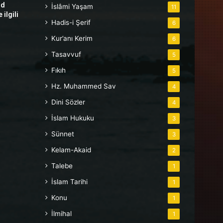
hd
İslâmi Yaşam
11
ilgili
Hadis-i Şerif
6
Kur’anı Kerim
6
Tasavvuf
5
Fıkıh
5
Hz. Muhammed Sav
4
Dini Sözler
4
İslam Hukuku
3
Sünnet
3
Kelam-Akaid
2
Talebe
1
İslam Tarihi
1
Konu
1
İlmihal
1