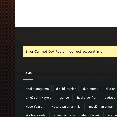
Error Can not Get Posts, Incorrect account info.
Tags
analiz araştırma
dini hikayeler
dua etmek
dualar
en güzel hikayeler
güncel
hadisi şerifler
ibadetler
Köşe Yazıları
köşe yazıları alıntılar
müslüman olmak
silsile-i saadat
süleyman hilmi tunahan sözleri
tasavv