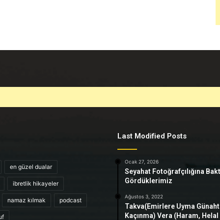
Last Modified Posts
Ocak 27, 2026
en güzel dualar
Seyahat Fotoğrafçılığına Bak
Gördüklerimiz
ibretlik hikayeler
Ağustos 3, 2022
namaz kılmak
podcast
Takva(Emirlere Uyma Günah
Kaçınma) Vera (Haram, Helal
uf