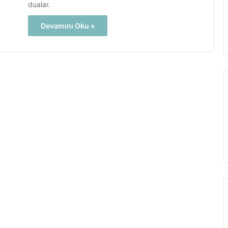
dualar.
Devamını Oku »