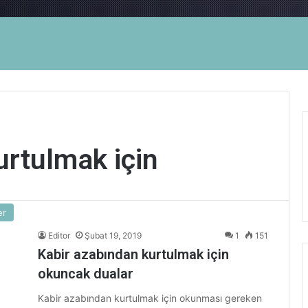
urtulmak için
er
Editor
Şubat 19, 2019
1
151
Kabir azabından kurtulmak için
okuncak dualar
Kabir azabından kurtulmak için okunması gereken