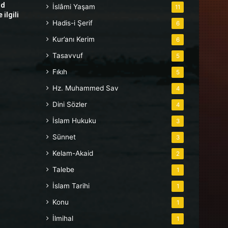
hd
İslâmi Yaşam
11
ilgili
Hadis-i Şerif
6
Kur’anı Kerim
6
Tasavvuf
5
Fıkıh
5
Hz. Muhammed Sav
4
Dini Sözler
4
İslam Hukuku
3
Sünnet
3
Kelam-Akaid
2
Talebe
1
İslam Tarihi
1
Konu
1
İlmihal
1