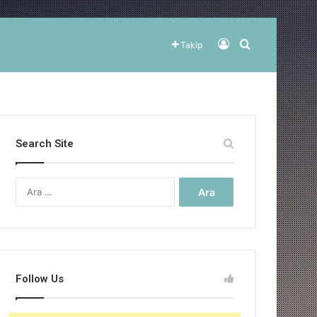
Kayıt Ol
Arama yap ..
Takip
Search Site
Arama:
Follow Us