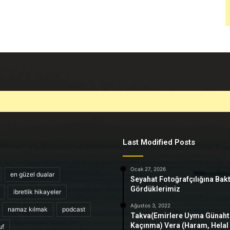
Last Modified Posts
Ocak 27, 2026
en güzel dualar
Seyahat Fotoğrafçılığına Bak
Gördüklerimiz
ibretlik hikayeler
Ağustos 3, 2022
namaz kılmak
podcast
Takva(Emirlere Uyma Günah
Kaçınma) Vera (Haram, Helal
uf