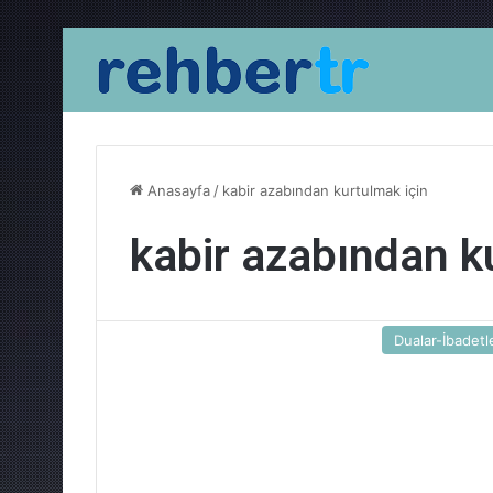
Anasayfa
/
kabir azabından kurtulmak için
kabir azabından k
Dualar-İbadetl