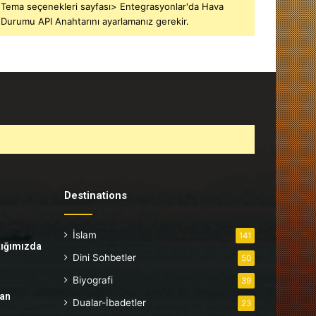
Tema seçenekleri sayfası> Entegrasyonlar'da Hava
Durumu API Anahtarını ayarlamanız gerekir.
Destinations
İslam
141
tığımızda
Dini Sohbetler
50
Biyografi
39
tan
Dualar-İbadetler
23