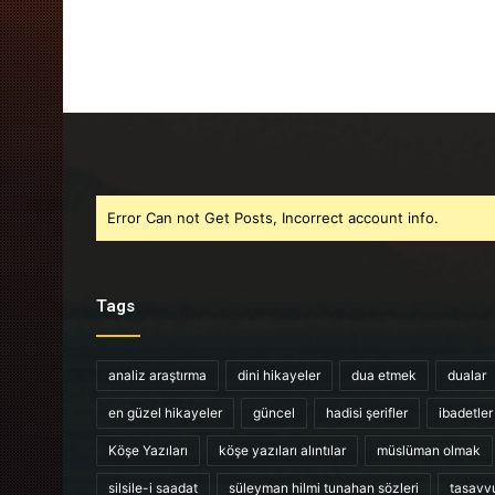
Error Can not Get Posts, Incorrect account info.
Tags
analiz araştırma
dini hikayeler
dua etmek
dualar
en güzel hikayeler
güncel
hadisi şerifler
ibadetler
Köşe Yazıları
köşe yazıları alıntılar
müslüman olmak
silsile-i saadat
süleyman hilmi tunahan sözleri
tasavv