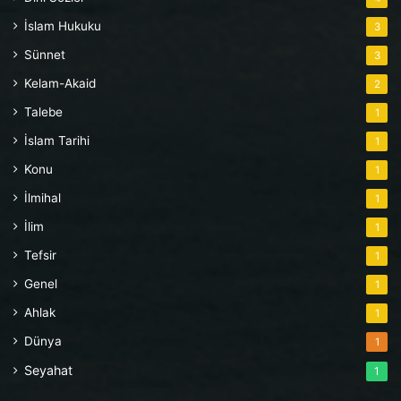
İslam Hukuku
3
Sünnet
3
Kelam-Akaid
2
Talebe
1
İslam Tarihi
1
Konu
1
İlmihal
1
İlim
1
Tefsir
1
Genel
1
Ahlak
1
Dünya
1
Seyahat
1