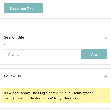
Devamını Oku »
Search Site
Arama:
Follow Us
Bu widget Arqam Lite Plugin gerektirir, bunu Tema ayarları
menüsünden> Eklentileri Yükle'den yükleyebilirsiniz.