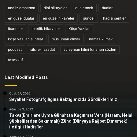
analiz araştırma
dini hikayeler
dua etmek
dualar
en güzel dualar
en güzel hikayeler
güncel
hadisi şerifler
ibadetler
ibretlik hikayeler
Köşe Yazıları
köşe yazıları alıntılar
müslüman olmak
namaz kılmak
podcast
silsile-i saadat
süleyman hilmi tunahan sözleri
tasavvuf
Last Modified Posts
Ocak 27, 2026
Seyahat Fotoğrafçılığına Baktığımızda Gördüklerimiz
Ağustos 3, 2022
Takva(Emirlere Uyma Günahtan Kaçınma) Vera (Haram, Helal
Şüphelilerden Sakınmak) Zühd (Dünyaya Rağbet Etmemek)
ile ilgili Hadis’ler
Ağustos 3, 2022