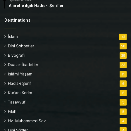
Ahiretle ilgili Hadis-i Şerifler
Destinations
İslam
141
Dini Sohbetler
50
Biyografi
39
Dualar-İbadetler
23
İslâmi Yaşam
11
Hadis-i Şerif
6
Kur’anı Kerim
6
Tasavvuf
5
Fıkıh
5
Hz. Muhammed Sav
4
Dini Sözler
4