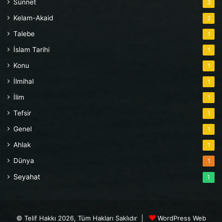
Sünnet
3
Kelam-Akaid
2
Talebe
1
İslam Tarihi
1
Konu
1
İlmihal
1
İlim
1
Tefsir
1
Genel
1
Ahlak
1
Dünya
1
Seyahat
1
© Telif Hakkı 2026, Tüm Hakları Saklıdır |
WordPress Web