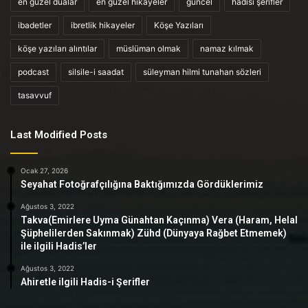
en güzel dualar
en güzel hikayeler
güncel
hadisi şerifler
ibadetler
ibretlik hikayeler
Köşe Yazıları
köşe yazıları alıntılar
müslüman olmak
namaz kılmak
podcast
silsile-i saadat
süleyman hilmi tunahan sözleri
tasavvuf
Last Modified Posts
Ocak 27, 2026
Seyahat Fotoğrafçılığına Baktığımızda Gördüklerimiz
Ağustos 3, 2022
Takva(Emirlere Uyma Günahtan Kaçınma) Vera (Haram, Helal
Şüphelilerden Sakınmak) Zühd (Dünyaya Rağbet Etmemek)
ile ilgili Hadis’ler
Ağustos 3, 2022
Ahiretle ilgili Hadis-i Şerifler