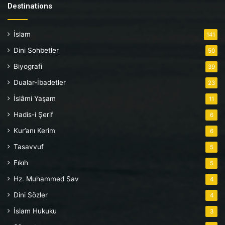
Destinations
İslam
141
Dini Sohbetler
50
Biyografi
39
Dualar-İbadetler
23
İslâmi Yaşam
11
Hadis-i Şerif
6
Kur’anı Kerim
6
Tasavvuf
5
Fıkıh
5
Hz. Muhammed Sav
4
Dini Sözler
4
İslam Hukuku
3