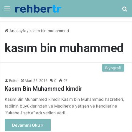
Menü
Ar
Anasayfa
/
kasım bin muhammed
kasım bin muhammed
Biyografi
Editor
Mart 25, 2015
0
97
Kasım Bin Muhammed kimdir
Kasım Bin Muhammed kimdir Kasım bin Muhammed hazretleri,
tabiinin büyüklerinden ve Medine’de yetişen ve kendilerine
“fukaha-i seb’a” adı verilen yedi…
Devamını Oku »