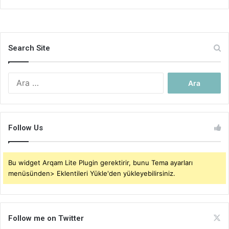
Search Site
Arama:
Follow Us
Bu widget Arqam Lite Plugin gerektirir, bunu Tema ayarları
menüsünden> Eklentileri Yükle'den yükleyebilirsiniz.
Follow me on Twitter