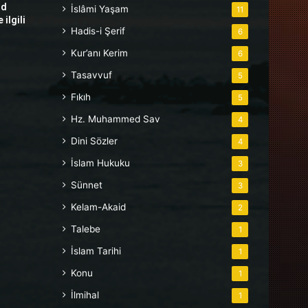
hd
İslâmi Yaşam
11
ilgili
Hadis-i Şerif
6
Kur’anı Kerim
6
Tasavvuf
5
Fıkıh
5
Hz. Muhammed Sav
4
Dini Sözler
4
İslam Hukuku
3
Sünnet
3
Kelam-Akaid
2
Talebe
1
İslam Tarihi
1
Konu
1
İlmihal
1