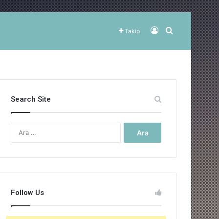
Kayıt Ol
Arama yap ..
Takip
Search Site
Arama:
Follow Us