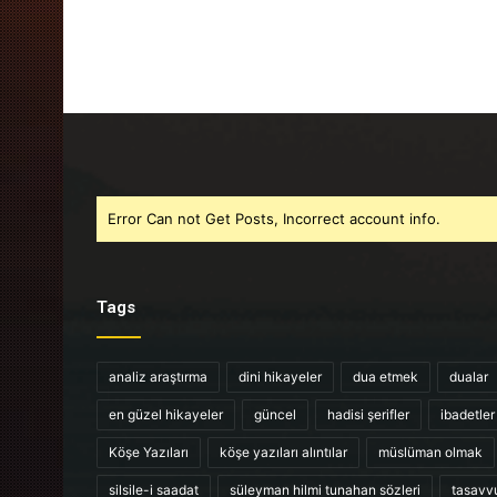
Error Can not Get Posts, Incorrect account info.
Tags
analiz araştırma
dini hikayeler
dua etmek
dualar
en güzel hikayeler
güncel
hadisi şerifler
ibadetler
Köşe Yazıları
köşe yazıları alıntılar
müslüman olmak
silsile-i saadat
süleyman hilmi tunahan sözleri
tasavv