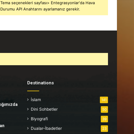
Tema seçenekleri sayfası> Entegrasyonlar'da Hava
Durumu API Anahtarını ayarlamanız gerekir.
Destinations
İslam
141
tığımızda
Dini Sohbetler
50
Biyografi
39
tan
Dualar-İbadetler
23