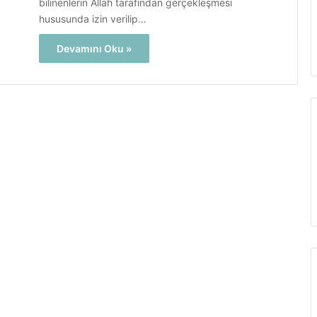
bilinenlerin Allah tarafından gerçekleşmesi
hususunda izin verilip…
Devamını Oku »