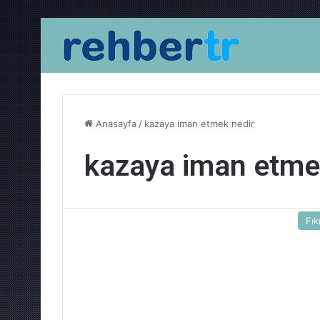
Anasayfa
/
kazaya iman etmek nedir
kazaya iman etme
Fık