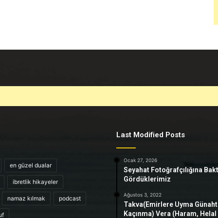
Last Modified Posts
Ocak 27, 2026
en güzel dualar
Seyahat Fotoğrafçılığına Bak
Gördüklerimiz
ibretlik hikayeler
Ağustos 3, 2022
namaz kılmak
podcast
Takva(Emirlere Uyma Günah
Kaçınma) Vera (Haram, Helal
uf