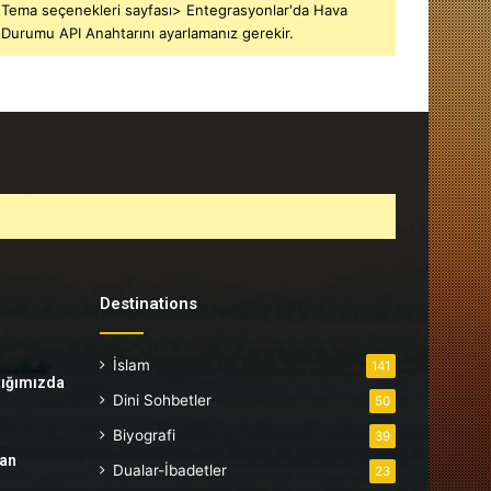
Tema seçenekleri sayfası> Entegrasyonlar'da Hava
Durumu API Anahtarını ayarlamanız gerekir.
Destinations
İslam
141
tığımızda
Dini Sohbetler
50
Biyografi
39
tan
Dualar-İbadetler
23