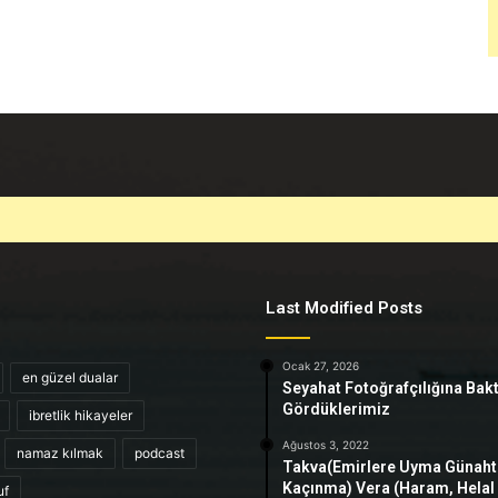
Last Modified Posts
Ocak 27, 2026
en güzel dualar
Seyahat Fotoğrafçılığına Bak
Gördüklerimiz
ibretlik hikayeler
Ağustos 3, 2022
namaz kılmak
podcast
Takva(Emirlere Uyma Günah
Kaçınma) Vera (Haram, Helal
uf