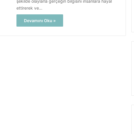
şekilde olaylarla gerçeğin bilgisini insanlara hayal
ettirerek ve…
Devamını Oku »