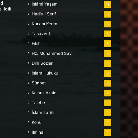
hd
İslâmi Yaşam
11
ilgili
Hadis-i Şerif
6
Kur’anı Kerim
6
Tasavvuf
5
Fıkıh
5
Hz. Muhammed Sav
4
Dini Sözler
4
İslam Hukuku
3
Sünnet
3
Kelam-Akaid
2
Talebe
1
İslam Tarihi
1
Konu
1
İlmihal
1