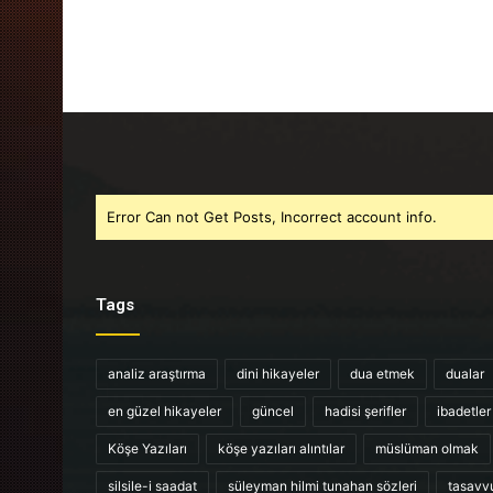
Error Can not Get Posts, Incorrect account info.
Tags
analiz araştırma
dini hikayeler
dua etmek
dualar
en güzel hikayeler
güncel
hadisi şerifler
ibadetler
Köşe Yazıları
köşe yazıları alıntılar
müslüman olmak
silsile-i saadat
süleyman hilmi tunahan sözleri
tasavv