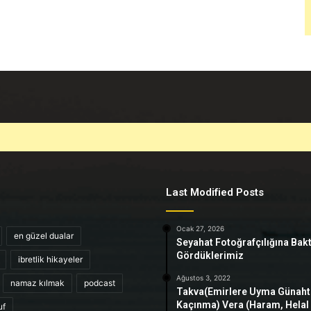
Last Modified Posts
Ocak 27, 2026
en güzel dualar
Seyahat Fotoğrafçılığına Bak
Gördüklerimiz
ibretlik hikayeler
Ağustos 3, 2022
namaz kılmak
podcast
Takva(Emirlere Uyma Günah
Kaçınma) Vera (Haram, Helal
uf