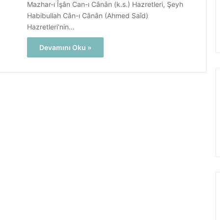
Mazhar-ı Îşân Can-ı Cânân (k.s.) Hazretleri, Şeyh
Habibullah Cân-ı Cânân (Ahmed Saîd)
Hazretleri’nin…
Devamını Oku »