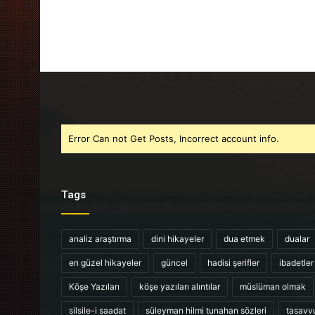
Error Can not Get Posts, Incorrect account info.
Tags
analiz araştırma
dini hikayeler
dua etmek
dualar
en güzel hikayeler
güncel
hadisi şerifler
ibadetler
Köşe Yazıları
köşe yazıları alıntılar
müslüman olmak
silsile-i saadat
süleyman hilmi tunahan sözleri
tasavv