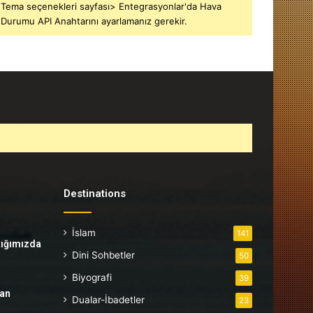
Tema seçenekleri sayfası> Entegrasyonlar'da Hava
Durumu API Anahtarını ayarlamanız gerekir.
Destinations
İslam
141
tığımızda
Dini Sohbetler
50
Biyografi
39
tan
Dualar-İbadetler
23