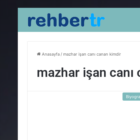
Anasayfa
/
mazhar işan canı canan kimdir
mazhar işan canı 
Biyogra