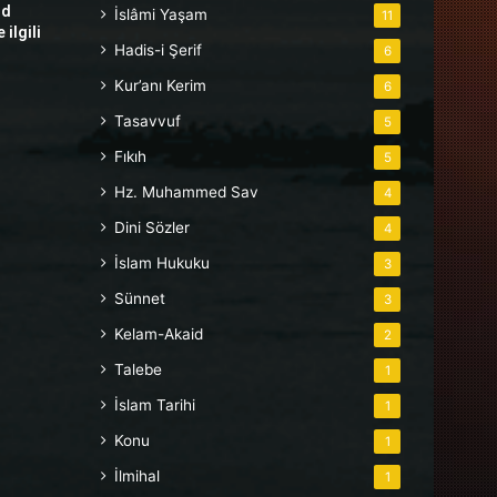
hd
İslâmi Yaşam
11
ilgili
Hadis-i Şerif
6
Kur’anı Kerim
6
Tasavvuf
5
Fıkıh
5
Hz. Muhammed Sav
4
Dini Sözler
4
İslam Hukuku
3
Sünnet
3
Kelam-Akaid
2
Talebe
1
İslam Tarihi
1
Konu
1
İlmihal
1