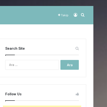
Kayıt Ol
Arama yap ..
Takip
Search Site
Arama:
Follow Us