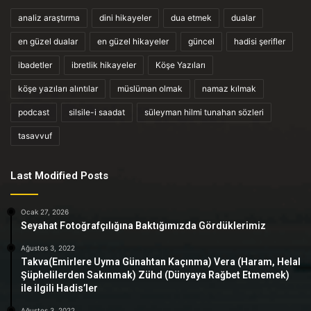
analiz araştırma
dini hikayeler
dua etmek
dualar
en güzel dualar
en güzel hikayeler
güncel
hadisi şerifler
ibadetler
ibretlik hikayeler
Köşe Yazıları
köşe yazıları alıntılar
müslüman olmak
namaz kılmak
podcast
silsile-i saadat
süleyman hilmi tunahan sözleri
tasavvuf
Last Modified Posts
Ocak 27, 2026
Seyahat Fotoğrafçılığına Baktığımızda Gördüklerimiz
Ağustos 3, 2022
Takva(Emirlere Uyma Günahtan Kaçınma) Vera (Haram, Helal
Şüphelilerden Sakınmak) Zühd (Dünyaya Rağbet Etmemek)
ile ilgili Hadis’ler
Ağustos 3, 2022