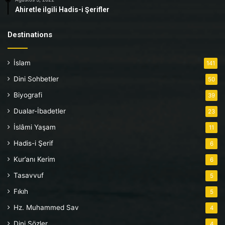
Ahiretle ilgili Hadis-i Şerifler
Destinations
İslam
141
Dini Sohbetler
50
Biyografi
39
Dualar-İbadetler
23
İslâmi Yaşam
11
Hadis-i Şerif
6
Kur’anı Kerim
6
Tasavvuf
5
Fıkıh
5
Hz. Muhammed Sav
4
Dini Sözler
4