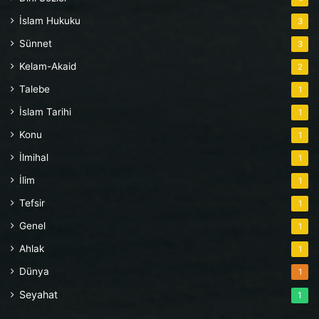
İslam Hukuku
3
Sünnet
3
Kelam-Akaid
2
Talebe
1
İslam Tarihi
1
Konu
1
İlmihal
1
İlim
1
Tefsir
1
Genel
1
Ahlak
1
Dünya
1
Seyahat
1