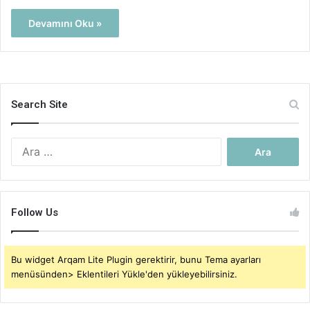
Devamını Oku »
Search Site
Arama:
Follow Us
Bu widget Arqam Lite Plugin gerektirir, bunu Tema ayarları
menüsünden> Eklentileri Yükle'den yükleyebilirsiniz.