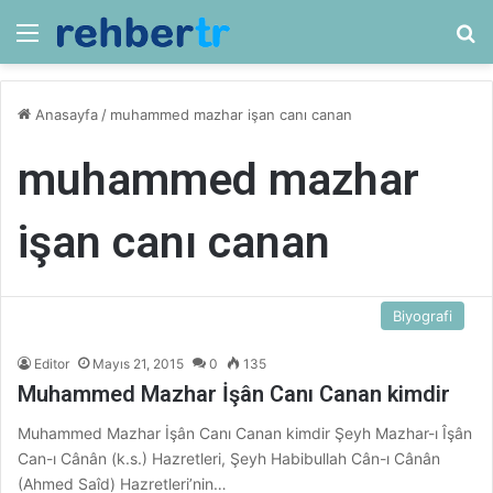
Menü
Ar
Anasayfa
/
muhammed mazhar işan canı canan
muhammed mazhar
işan canı canan
Biyografi
Editor
Mayıs 21, 2015
0
135
Muhammed Mazhar İşân Canı Canan kimdir
Muhammed Mazhar İşân Canı Canan kimdir Şeyh Mazhar-ı Îşân
Can-ı Cânân (k.s.) Hazretleri, Şeyh Habibullah Cân-ı Cânân
(Ahmed Saîd) Hazretleri’nin…