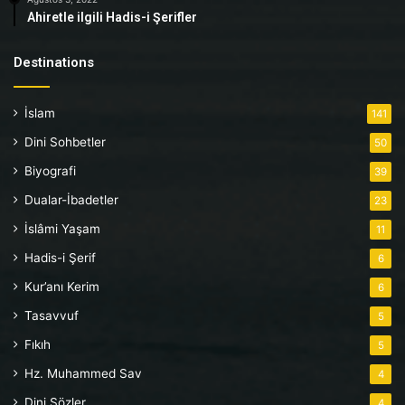
Ahiretle ilgili Hadis-i Şerifler
Destinations
İslam
141
Dini Sohbetler
50
Biyografi
39
Dualar-İbadetler
23
İslâmi Yaşam
11
Hadis-i Şerif
6
Kur’anı Kerim
6
Tasavvuf
5
Fıkıh
5
Hz. Muhammed Sav
4
Dini Sözler
4