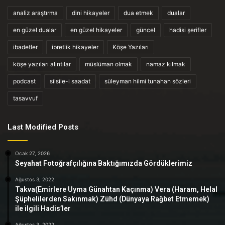
analiz araştırma
dini hikayeler
dua etmek
dualar
en güzel dualar
en güzel hikayeler
güncel
hadisi şerifler
ibadetler
ibretlik hikayeler
Köşe Yazıları
köşe yazıları alıntılar
müslüman olmak
namaz kılmak
podcast
silsile-i saadat
süleyman hilmi tunahan sözleri
tasavvuf
Last Modified Posts
Ocak 27, 2026
Seyahat Fotoğrafçılığına Baktığımızda Gördüklerimiz
Ağustos 3, 2022
Takva(Emirlere Uyma Günahtan Kaçınma) Vera (Haram, Helal
Şüphelilerden Sakınmak) Zühd (Dünyaya Rağbet Etmemek)
ile ilgili Hadis’ler
Ağustos 3, 2022