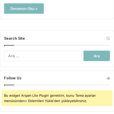
Devamını Oku »
Search Site
Arama:
Follow Us
Bu widget Arqam Lite Plugin gerektirir, bunu Tema ayarları
menüsünden> Eklentileri Yükle'den yükleyebilirsiniz.