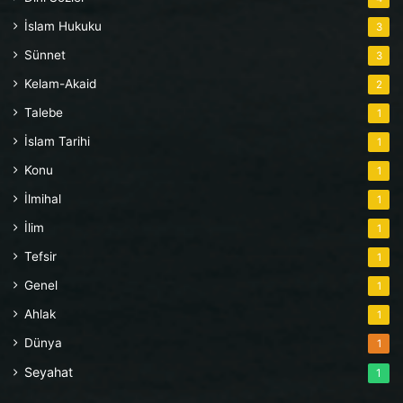
İslam Hukuku
3
Sünnet
3
Kelam-Akaid
2
Talebe
1
İslam Tarihi
1
Konu
1
İlmihal
1
İlim
1
Tefsir
1
Genel
1
Ahlak
1
Dünya
1
Seyahat
1