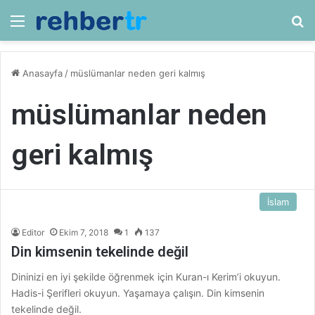
Menü
Ar
Anasayfa
/
müslümanlar neden geri kalmış
müslümanlar neden
geri kalmış
İslam
Editor
Ekim 7, 2018
1
137
Din kimsenin tekelinde değil
Dininizi en iyi şekilde öğrenmek için Kuran-ı Kerim’i okuyun.
Hadis-i Şerifleri okuyun. Yaşamaya çalışın. Din kimsenin
tekelinde değil.