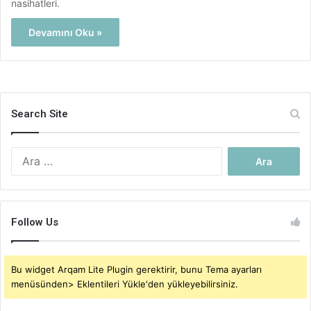
nasihatleri.
Devamını Oku »
Search Site
Arama:
Follow Us
Bu widget Arqam Lite Plugin gerektirir, bunu Tema ayarları
menüsünden> Eklentileri Yükle'den yükleyebilirsiniz.