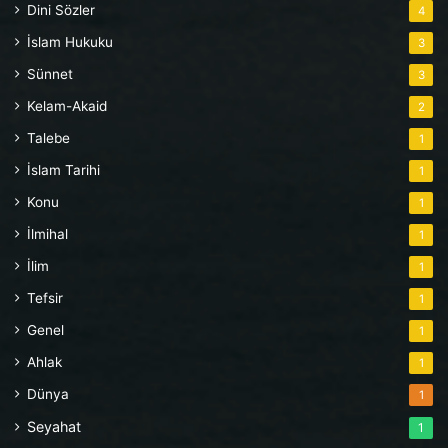
Dini Sözler
4
İslam Hukuku
3
Sünnet
3
Kelam-Akaid
2
Talebe
1
İslam Tarihi
1
Konu
1
İlmihal
1
İlim
1
Tefsir
1
Genel
1
Ahlak
1
Dünya
1
Seyahat
1