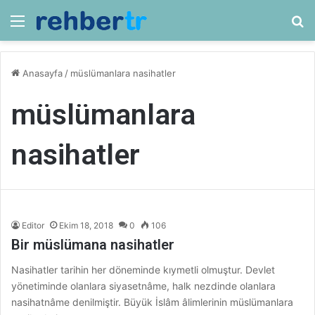
Menü
Ar
Anasayfa
/
müslümanlara nasihatler
müslümanlara
nasihatler
Editor
Ekim 18, 2018
0
106
Bir müslümana nasihatler
Nasihatler tarihin her döneminde kıymetli olmuştur. Devlet
yönetiminde olanlara siyasetnâme, halk nezdinde olanlara
nasihatnâme denilmiştir. Büyük İslâm âlimlerinin müslümanlara