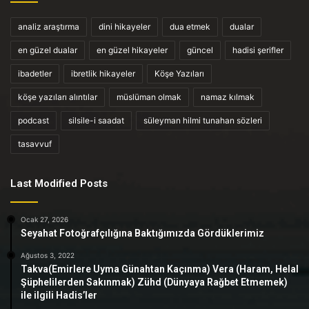
analiz araştırma
dini hikayeler
dua etmek
dualar
en güzel dualar
en güzel hikayeler
güncel
hadisi şerifler
ibadetler
ibretlik hikayeler
Köşe Yazıları
köşe yazıları alıntılar
müslüman olmak
namaz kılmak
podcast
silsile-i saadat
süleyman hilmi tunahan sözleri
tasavvuf
Last Modified Posts
Ocak 27, 2026
Seyahat Fotoğrafçılığına Baktığımızda Gördüklerimiz
Ağustos 3, 2022
Takva(Emirlere Uyma Günahtan Kaçınma) Vera (Haram, Helal
Şüphelilerden Sakınmak) Zühd (Dünyaya Rağbet Etmemek)
ile ilgili Hadis’ler