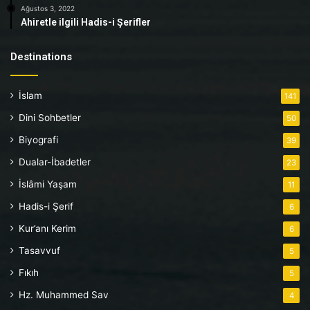
Ağustos 3, 2022
Ahiretle ilgili Hadis-i Şerifler
Destinations
İslam
141
Dini Sohbetler
50
Biyografi
39
Dualar-İbadetler
23
İslâmi Yaşam
11
Hadis-i Şerif
6
Kur’anı Kerim
6
Tasavvuf
5
Fıkıh
5
Hz. Muhammed Sav
4