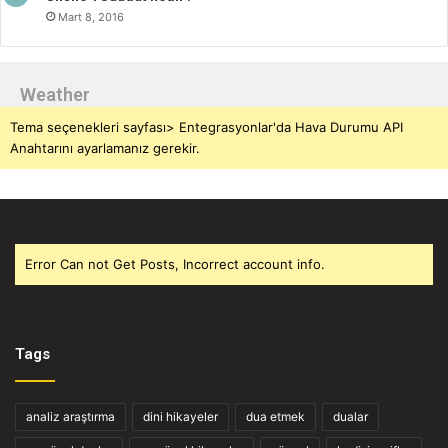
Mart 8, 2016
Weather
Tema seçenekleri sayfası> Entegrasyonlar'da Hava Durumu API
Anahtarını ayarlamanız gerekir.
Error Can not Get Posts, Incorrect account info.
Tags
analiz araştırma
dini hikayeler
dua etmek
dualar