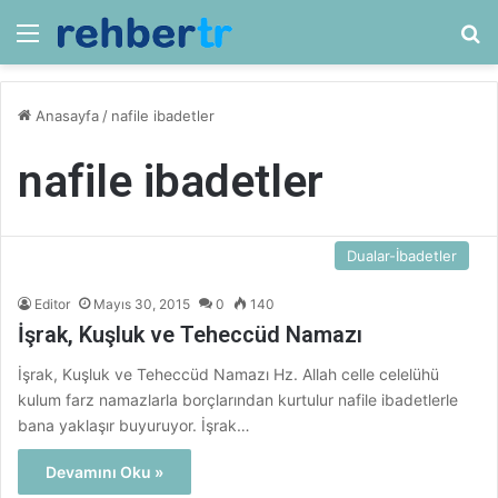
Menü
Ar
Anasayfa
/
nafile ibadetler
nafile ibadetler
Dualar-İbadetler
Editor
Mayıs 30, 2015
0
140
İşrak, Kuşluk ve Teheccüd Namazı
İşrak, Kuşluk ve Teheccüd Namazı Hz. Allah celle celelühü
kulum farz namazlarla borçlarından kurtulur nafile ibadetlerle
bana yaklaşır buyuruyor. İşrak…
Devamını Oku »