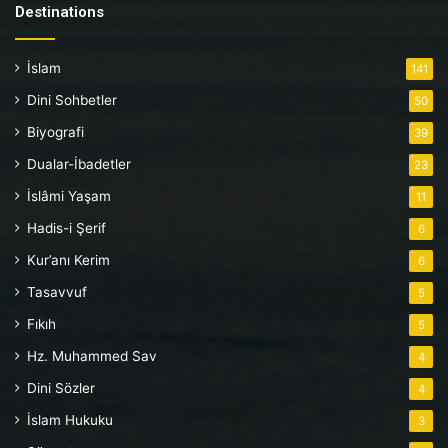
Destinations
İslam
141
Dini Sohbetler
50
Biyografi
39
Dualar-İbadetler
23
İslâmi Yaşam
11
Hadis-i Şerif
6
Kur’anı Kerim
6
Tasavvuf
5
Fıkıh
5
Hz. Muhammed Sav
4
Dini Sözler
4
İslam Hukuku
3