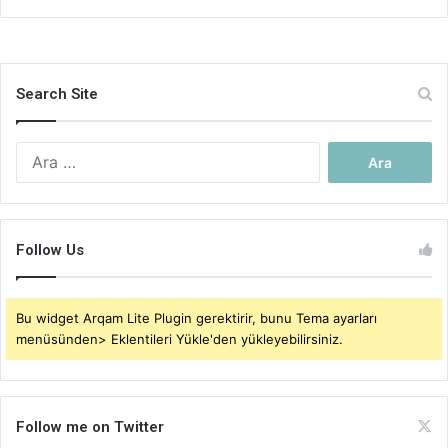
Search Site
Arama:
Follow Us
Bu widget Arqam Lite Plugin gerektirir, bunu Tema ayarları
menüsünden> Eklentileri Yükle'den yükleyebilirsiniz.
Follow me on Twitter