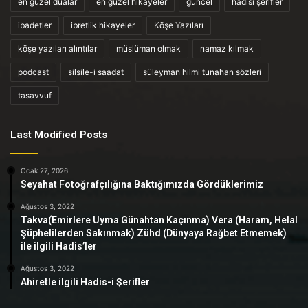
en güzel dualar
en güzel hikayeler
güncel
hadisi şerifler
ibadetler
ibretlik hikayeler
Köşe Yazıları
köşe yazıları alıntılar
müslüman olmak
namaz kılmak
podcast
silsile-i saadat
süleyman hilmi tunahan sözleri
tasavvuf
Last Modified Posts
Ocak 27, 2026
Seyahat Fotoğrafçılığına Baktığımızda Gördüklerimiz
Ağustos 3, 2022
Takva(Emirlere Uyma Günahtan Kaçınma) Vera (Haram, Helal
Şüphelilerden Sakınmak) Zühd (Dünyaya Rağbet Etmemek)
ile ilgili Hadis’ler
Ağustos 3, 2022
Ahiretle ilgili Hadis-i Şerifler