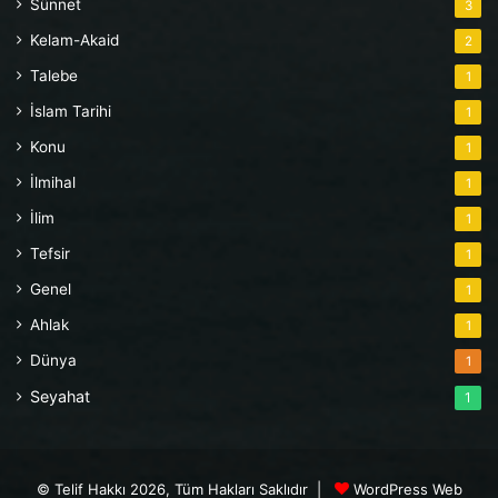
Sünnet
3
Kelam-Akaid
2
Talebe
1
İslam Tarihi
1
Konu
1
İlmihal
1
İlim
1
Tefsir
1
Genel
1
Ahlak
1
Dünya
1
Seyahat
1
© Telif Hakkı 2026, Tüm Hakları Saklıdır |
WordPress Web