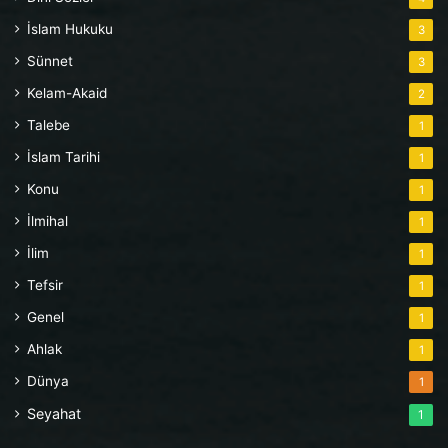
İslam Hukuku
3
Sünnet
3
Kelam-Akaid
2
Talebe
1
İslam Tarihi
1
Konu
1
İlmihal
1
İlim
1
Tefsir
1
Genel
1
Ahlak
1
Dünya
1
Seyahat
1