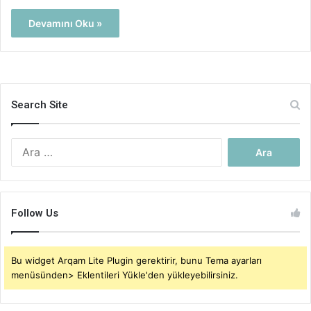
Devamını Oku »
Search Site
Arama:
Follow Us
Bu widget Arqam Lite Plugin gerektirir, bunu Tema ayarları
menüsünden> Eklentileri Yükle'den yükleyebilirsiniz.