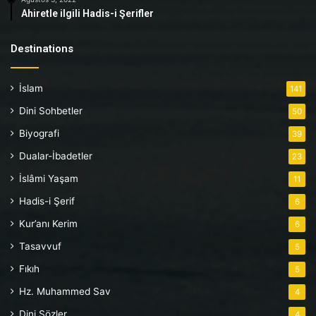
Ahiretle ilgili Hadis-i Şerifler
Destinations
İslam
141
Dini Sohbetler
50
Biyografi
39
Dualar-İbadetler
23
İslâmi Yaşam
11
Hadis-i Şerif
6
Kur’anı Kerim
6
Tasavvuf
5
Fıkıh
5
Hz. Muhammed Sav
4
Dini Sözler
4