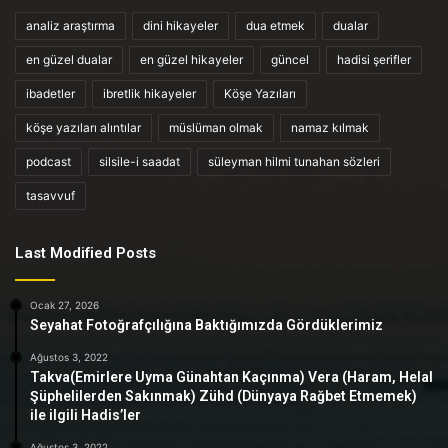
analiz araştırma
dini hikayeler
dua etmek
dualar
en güzel dualar
en güzel hikayeler
güncel
hadisi şerifler
ibadetler
ibretlik hikayeler
Köşe Yazıları
köşe yazıları alıntılar
müslüman olmak
namaz kılmak
podcast
silsile-i saadat
süleyman hilmi tunahan sözleri
tasavvuf
Last Modified Posts
Ocak 27, 2026
Seyahat Fotoğrafçılığına Baktığımızda Gördüklerimiz
Ağustos 3, 2022
Takva(Emirlere Uyma Günahtan Kaçınma) Vera (Haram, Helal
Şüphelilerden Sakınmak) Zühd (Dünyaya Rağbet Etmemek)
ile ilgili Hadis’ler
Ağustos 3, 2022