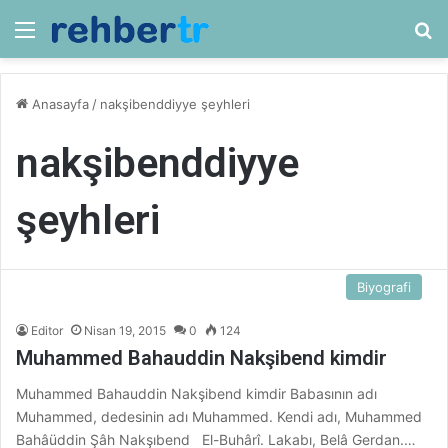
Menü
Ar
Anasayfa
/
nakşibenddiyye şeyhleri
nakşibenddiyye
şeyhleri
Biyografi
Editor
Nisan 19, 2015
0
124
Muhammed Bahauddin Nakşibend kimdir
Muhammed Bahauddin Nakşibend kimdir Babasının adı
Muhammed, dedesinin adı Muhammed. Kendi adı, Muhammed
Bahâüddin Şâh Nakşıbend El-Buhârî. Lakabı, Belâ Gerdan.…