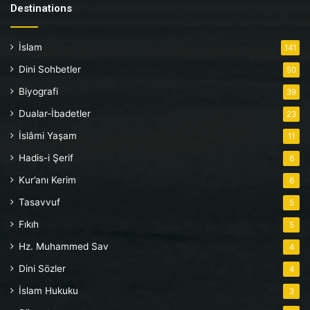
Destinations
İslam
141
Dini Sohbetler
50
Biyografi
39
Dualar-İbadetler
23
İslâmi Yaşam
11
Hadis-i Şerif
6
Kur’anı Kerim
6
Tasavvuf
5
Fıkıh
5
Hz. Muhammed Sav
4
Dini Sözler
4
İslam Hukuku
3