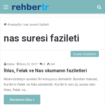
Menü
Ar
Anasayfa
/
nas suresi fazileti
nas suresi fazileti
Dualar-İbadetler
Editor
Ekim 31, 2017
3
241
İhlas, Felak ve Nas okumanın faziletleri
Muavvizeteyn sureleri İki koruyucu demektir. Bundan maksat,
Kur’ân’ın Felak ve Nâs sûreleridir. Kur’ân’ın son üç suresi olan
İhlas, Felak ve…
Devamını Oku »