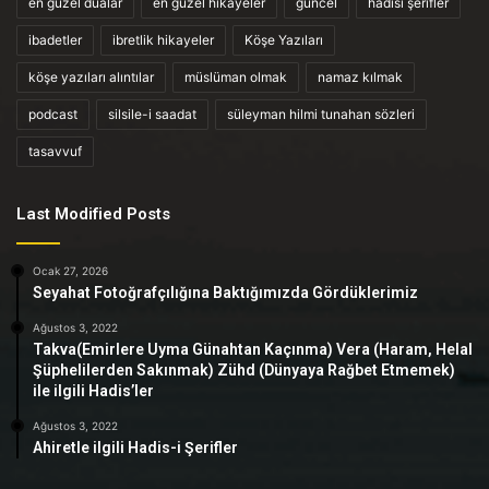
en güzel dualar
en güzel hikayeler
güncel
hadisi şerifler
ibadetler
ibretlik hikayeler
Köşe Yazıları
köşe yazıları alıntılar
müslüman olmak
namaz kılmak
podcast
silsile-i saadat
süleyman hilmi tunahan sözleri
tasavvuf
Last Modified Posts
Ocak 27, 2026
Seyahat Fotoğrafçılığına Baktığımızda Gördüklerimiz
Ağustos 3, 2022
Takva(Emirlere Uyma Günahtan Kaçınma) Vera (Haram, Helal
Şüphelilerden Sakınmak) Zühd (Dünyaya Rağbet Etmemek)
ile ilgili Hadis’ler
Ağustos 3, 2022
Ahiretle ilgili Hadis-i Şerifler