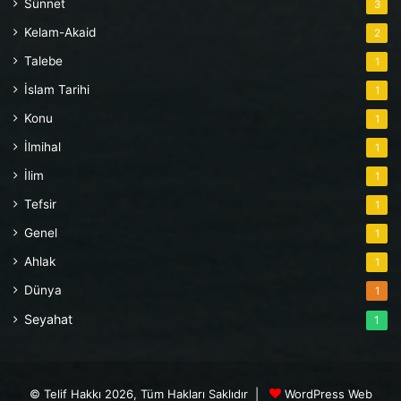
Sünnet
3
Kelam-Akaid
2
Talebe
1
İslam Tarihi
1
Konu
1
İlmihal
1
İlim
1
Tefsir
1
Genel
1
Ahlak
1
Dünya
1
Seyahat
1
© Telif Hakkı 2026, Tüm Hakları Saklıdır |
WordPress Web