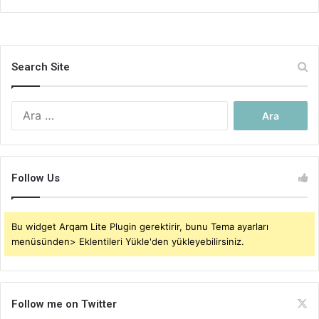
Search Site
Arama:
Follow Us
Bu widget Arqam Lite Plugin gerektirir, bunu Tema ayarları
menüsünden> Eklentileri Yükle'den yükleyebilirsiniz.
Follow me on Twitter