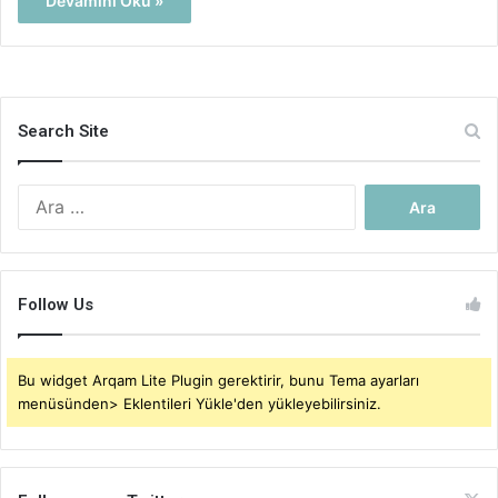
Devamını Oku »
Search Site
Arama:
Follow Us
Bu widget Arqam Lite Plugin gerektirir, bunu Tema ayarları
menüsünden> Eklentileri Yükle'den yükleyebilirsiniz.