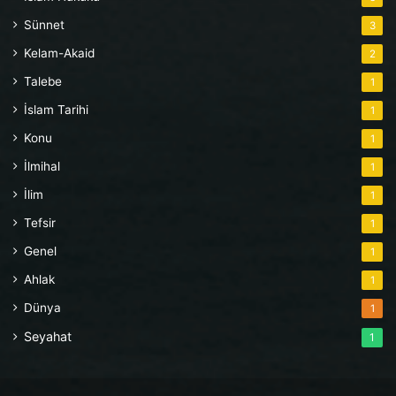
Sünnet
3
Kelam-Akaid
2
Talebe
1
İslam Tarihi
1
Konu
1
İlmihal
1
İlim
1
Tefsir
1
Genel
1
Ahlak
1
Dünya
1
Seyahat
1