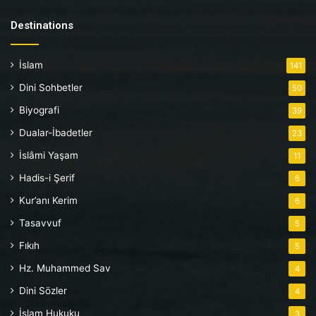
Destinations
İslam
141
Dini Sohbetler
50
Biyografi
39
Dualar-İbadetler
23
İslâmi Yaşam
11
Hadis-i Şerif
6
Kur’anı Kerim
6
Tasavvuf
5
Fıkıh
5
Hz. Muhammed Sav
4
Dini Sözler
4
İslam Hukuku
3