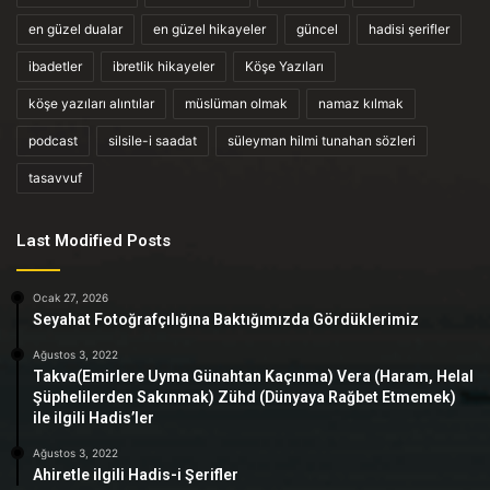
en güzel dualar
en güzel hikayeler
güncel
hadisi şerifler
ibadetler
ibretlik hikayeler
Köşe Yazıları
köşe yazıları alıntılar
müslüman olmak
namaz kılmak
podcast
silsile-i saadat
süleyman hilmi tunahan sözleri
tasavvuf
Last Modified Posts
Ocak 27, 2026
Seyahat Fotoğrafçılığına Baktığımızda Gördüklerimiz
Ağustos 3, 2022
Takva(Emirlere Uyma Günahtan Kaçınma) Vera (Haram, Helal
Şüphelilerden Sakınmak) Zühd (Dünyaya Rağbet Etmemek)
ile ilgili Hadis’ler
Ağustos 3, 2022
Ahiretle ilgili Hadis-i Şerifler